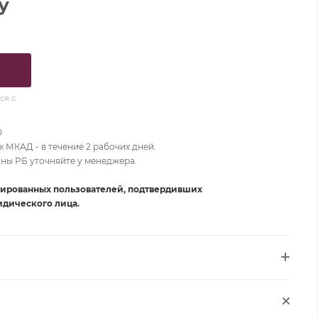
у
ся с
0
 МКАД - в течение 2 рабочих дней.
оны РБ уточняйте у менеджера.
рированных пользователей, подтвердивших
дического лица.