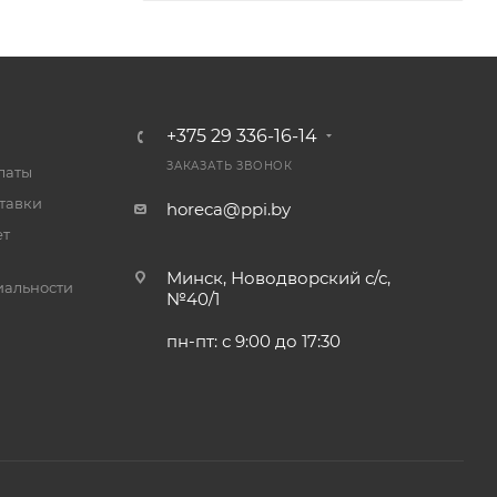
+375 29 336-16-14
ЗАКАЗАТЬ ЗВОНОК
латы
тавки
horeca@ppi.by
ет
Минск, Новодворский с/с,
альности
№40/1
пн-пт: с 9:00 до 17:30