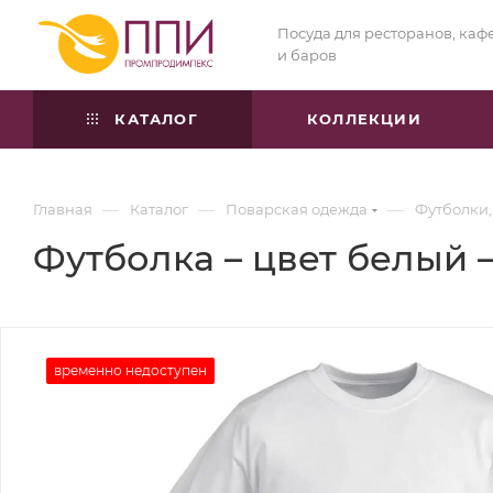
Посуда для ресторанов, каф
и баров
КАТАЛОГ
КОЛЛЕКЦИИ
—
—
—
Главная
Каталог
Поварская одежда
Футболки,
Футболка – цвет белый –
временно недоступен