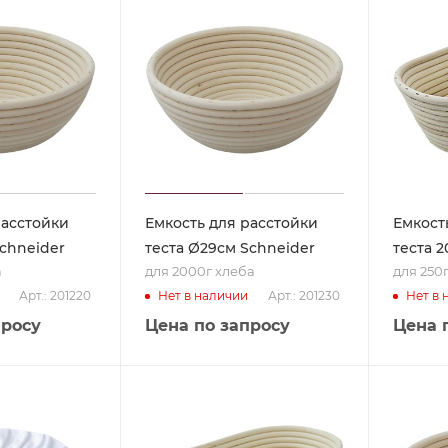
расстойки
Емкость для расстойки
Емкост
Schneider
теста Ø29см Schneider
теста 2
а
для 2000г хлеба
для 250
Арт.: 201220
Арт.: 201230
Нет в наличии
Нет в 
просу
Цена по запросу
Цена 