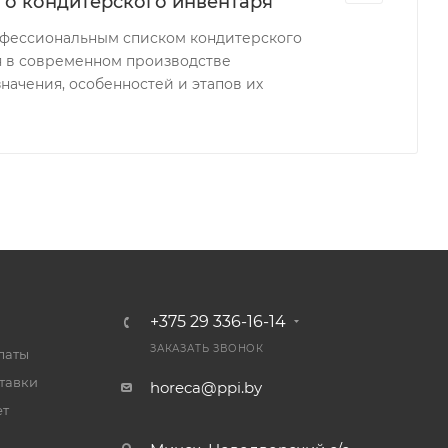
о кондитерского инвентаря
офессиональным списком кондитерского
я в современном производстве
начения, особенностей и этапов их
+375 29 336-16-14
ЗАКАЗАТЬ ЗВОНОК
латы
тавки
horeca@ppi.by
ет