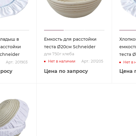
кладыш в
Емкость для расстойки
Хлопко
расстойки
теста Ø20см Schneider
емкост
для 750г хлеба
Schneider
теста 
Арт.: 201205
Нет в наличии
Арт.: 201903
Нет в 
просу
Цена по запросу
Цена 