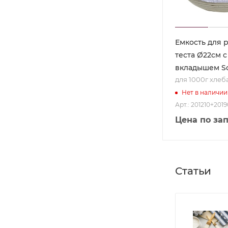
Емкость для 
теста Ø22см 
вкладышем S
для 1000г хлеб
Нет в наличии
Арт.: 201210+201
Цена по за
Статьи