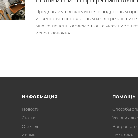
Полный список профессиональног
Предлагаем ознакомиться с подробным пр
инвентаря, составленным из встречающихс
многочисленных элементов, с указанием наз
использования.
ИНФОРМАЦИЯ
ПОМОЩЬ
Новости
Способы оп
Статьи
Условия дос
Отзывы
Вопрос-отв
Акции
Политика