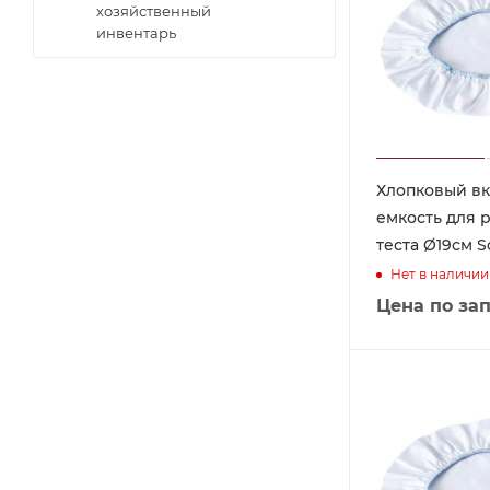
хозяйственный
инвентарь
Хлопковый в
емкость для 
теста Ø19см S
Нет в наличии
Цена по за