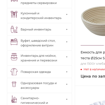
предметы сервировки
Кухонный и
кондитерский инвентарь
Барный инвентарь
Буфет, шведский стол,
оформление витрин
Емкость для 
Инвентарь для мойки,
теста Ø25см 
хранения и перевозки
для 1500г хлеб
Нет в наличии
Поварская одежда
Цена по за
Одноразовая посуда и
аксессуары
Санитарно-
гигиенический и