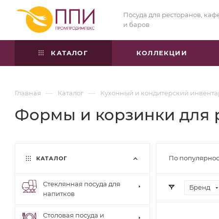
Посуда для ресторанов, каф
и баров
КАТАЛОГ
КОЛЛЕКЦИИ
—
—
Главная
Каталог
Кухонный и кондитерский инвента
Формы и корзинки для р
По популярнос
КАТАЛОГ
Стеклянная посуда для
Бренд
напитков
Столовая посуда и