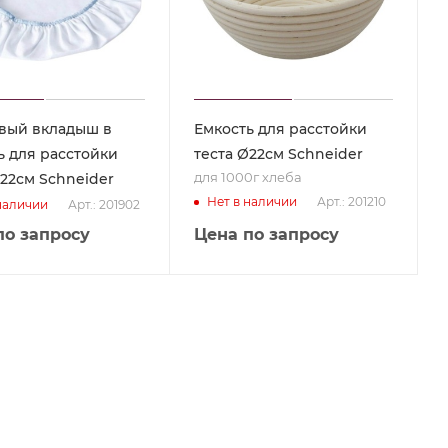
вый вкладыш в
Емкость для расстойки
ь для расстойки
теста Ø22см Schneider
для 1000г хлеба
Ø22см Schneider
Арт.: 201210
Нет в наличии
Арт.: 201902
наличии
по запросу
Цена по запросу