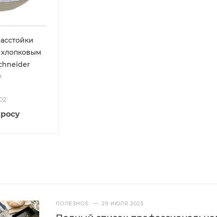
расстойки
с хлопковым
chneider
а
902
просу
ПОЛЕЗНОЕ
—
29 ИЮЛЯ 2025