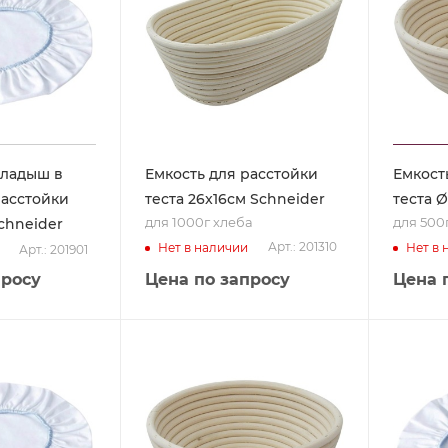
кладыш в
Емкость для расстойки
Емкост
расстойки
теста 26x16см Schneider
теста 
для 1000г хлеба
для 500
chneider
Арт.: 201310
Нет в наличии
Нет в 
Арт.: 201901
просу
Цена по запросу
Цена 