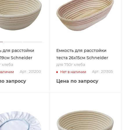
ь для расстойки
Емкость для расстойки
Ø19см Schneider
теста 26x15см Schneider
г хлеба
для 750г хлеба
Арт.: 201200
Арт.: 201305
наличии
Нет в наличии
по запросу
Цена по запросу