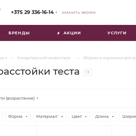
е
+375 29 336-16-14
ЗАКАЗАТЬ ЗВОНОК
БРЕНДЫ
АКЦИИ
УСЛУГИ
—
—
рь
Кондитерский инвентарь
Формы и корзинки для ра
асстойки теста
13
ти (возрастание)
Форма
Материал'
Цвет
Длина
Шири