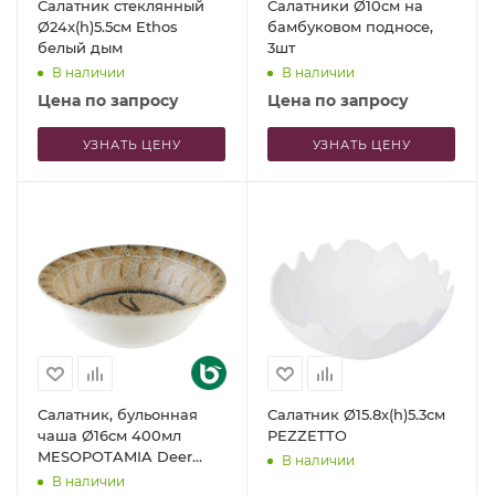
Салатник стеклянный
Салатники Ø10см на
Ø24x(h)5.5см Ethos
бамбуковом подносе,
белый дым
3шт
В наличии
В наличии
Цена по запросу
Цена по запросу
УЗНАТЬ ЦЕНУ
УЗНАТЬ ЦЕНУ
Салатник, бульонная
Салатник Ø15.8x(h)5.3см
чаша Ø16см 400мл
PEZZETTO
MESOPOTAMIA Deer
В наличии
Gourmet
В наличии