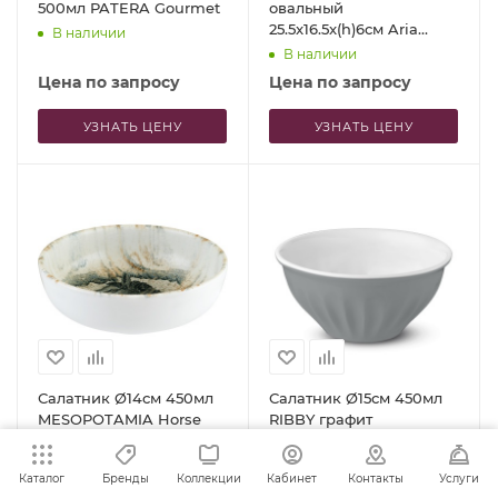
500мл PATERA Gourmet
овальный
25.5x16.5x(h)6см Aria
В наличии
прозрачный
В наличии
Цена по запросу
Цена по запросу
УЗНАТЬ ЦЕНУ
УЗНАТЬ ЦЕНУ
Салатник Ø14см 450мл
Салатник Ø15см 450мл
MESOPOTAMIA Horse
RIBBY графит
Hygge
В наличии
В наличии
Каталог
Бренды
Коллекции
Кабинет
Контакты
Услуги
Цена по запросу
Цена по запросу