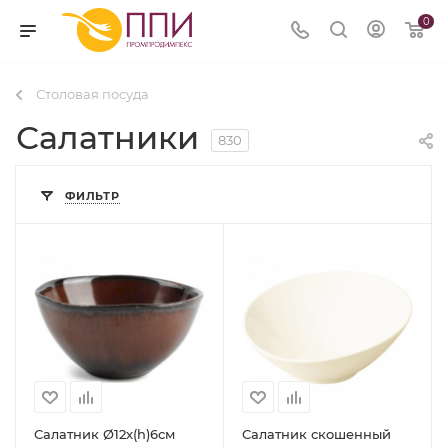
0
Столовая посуда
Салатники
830
ФИЛЬТР
Салатник Ø12x(h)6см
Салатник скошенный