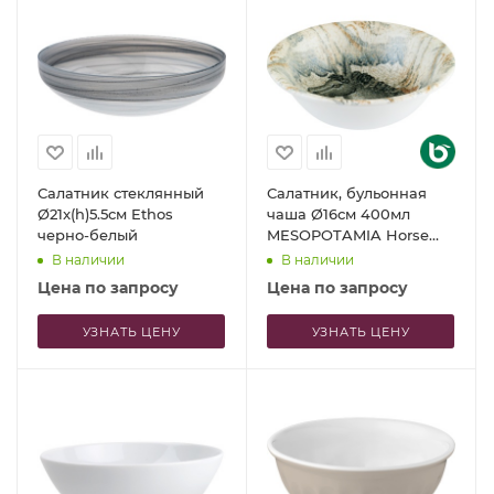
Салатник стеклянный
Салатник, бульонная
Ø21x(h)5.5см Ethos
чаша Ø16см 400мл
черно-белый
MESOPOTAMIA Horse
Gourmet
В наличии
В наличии
Цена по запросу
Цена по запросу
УЗНАТЬ ЦЕНУ
УЗНАТЬ ЦЕНУ