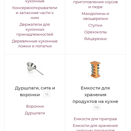
кухонные
приготовления соусов
и пюре
Консервооткрыватели
и запасные части к
Мандолины и
ним
овощерезки
Держатели для
Ступки
кухонных
Орехоколы
принадлежностей
Яйцерезки
Деревянные кухонные
ложки и лопатки
Дуршлаги, сита и
Емкости для
воронки
хранения
78
продуктов на кухне
Воронки
156
Дуршлаги
Емкости для приправ
Емкости для хранения
сыпучих продуктов