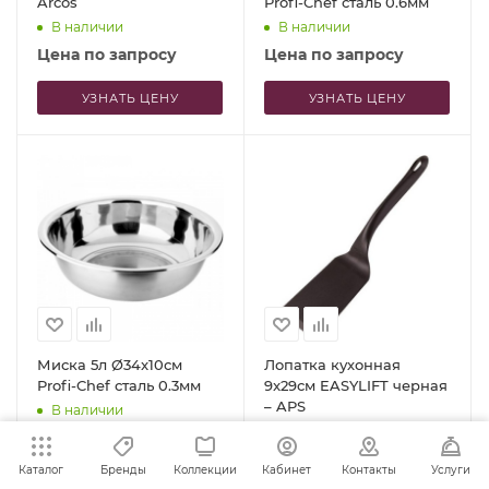
Arcos
Profi-Chef сталь 0.6мм
В наличии
В наличии
Цена по запросу
Цена по запросу
УЗНАТЬ ЦЕНУ
УЗНАТЬ ЦЕНУ
Миска 5л Ø34x10см
Лопатка кухонная
Profi-Chef сталь 0.3мм
9x29см EASYLIFT черная
– APS
В наличии
В наличии
Цена по запросу
Цена по запросу
Каталог
Бренды
Коллекции
Кабинет
Контакты
Услуги