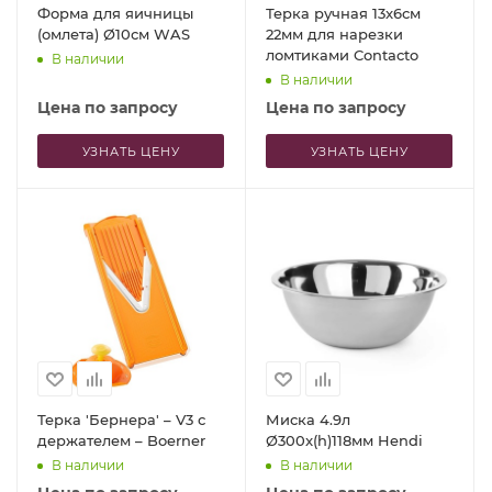
Форма для яичницы
Терка ручная 13x6см
(омлета) Ø10см WAS
22мм для нарезки
ломтиками Contacto
В наличии
В наличии
Цена по запросу
Цена по запросу
УЗНАТЬ ЦЕНУ
УЗНАТЬ ЦЕНУ
Терка 'Бернера' – V3 с
Миска 4.9л
держателем – Boerner
Ø300x(h)118мм Hendi
В наличии
В наличии