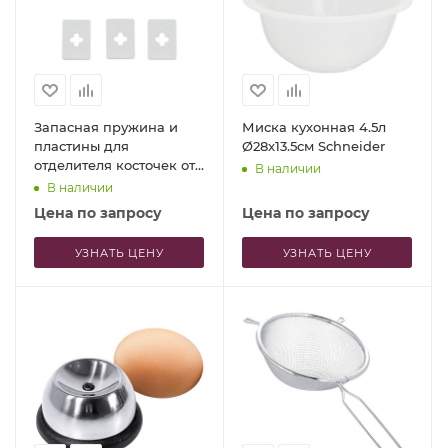
Запасная пружина и
Миска кухонная 4.5л
пластины для
Ø28x13.5см Schneider
отделителя косточек от
В наличии
вишен Cherrymat 3.0
В наличии
Цена по запросу
Цена по запросу
УЗНАТЬ ЦЕНУ
УЗНАТЬ ЦЕНУ