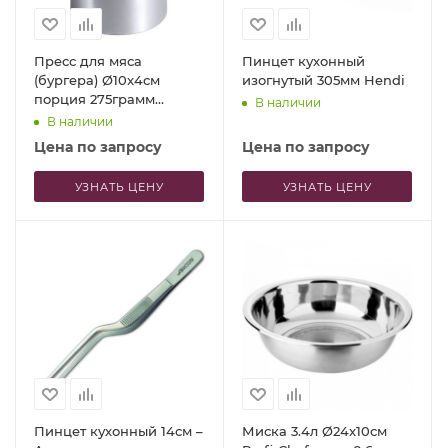
Пресс для мяса
Пинцет кухонный
(бургера) Ø10x4см
изогнутый 305мм Hendi
порция 275грамм
В наличии
Contacto
В наличии
Цена по запросу
Цена по запросу
УЗНАТЬ ЦЕНУ
УЗНАТЬ ЦЕНУ
Пинцет кухонный 14см –
Миска 3.4л Ø24x10см