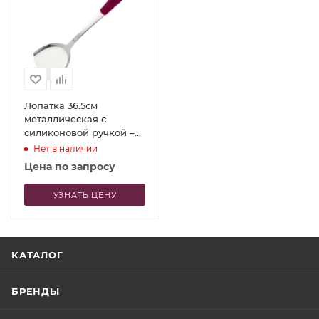
Лопатка 36.5см
металлическая с
силиконовой ручкой –
P.L. Proff Cuisine
Нет в наличии
Цена по запросу
УЗНАТЬ ЦЕНУ
КАТАЛОГ
БРЕНДЫ