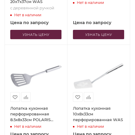
20x7x37см WAS
Нет в наличии
с деревянной ручкой
Нет в наличии
Цена по запросу
Цена по запросу
УЗНАТЬ ЦЕНУ
УЗНАТЬ ЦЕНУ
Лопатка кухонная
Лопатка кухонная
перфорированная
10x8x33см
8.5x8x33см POLARIS
перфорированная WAS
Contacto
Нет в наличии
Нет в наличии
Цена по запросу
Цена по запросу