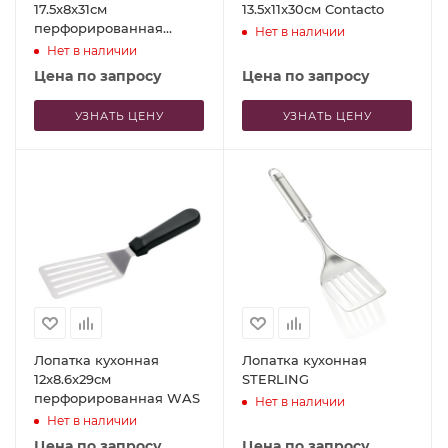
17.5x8x31см
13.5x11x30см Contacto
перфорированная
Нет в наличии
Contacto
Нет в наличии
Цена по запросу
Цена по запросу
УЗНАТЬ ЦЕНУ
УЗНАТЬ ЦЕНУ
Лопатка кухонная
Лопатка кухонная
12x8.6x29см
STERLING
перфорированная WAS
Нет в наличии
Нет в наличии
Цена по запросу
Цена по запросу