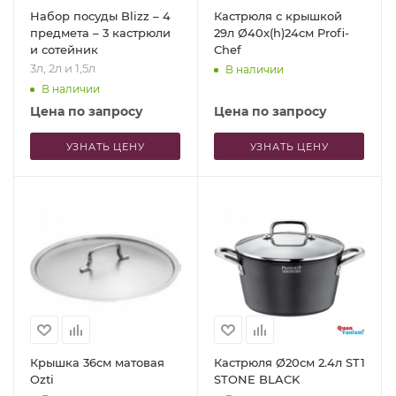
Набор посуды Blizz – 4
Кастрюля с крышкой
предмета – 3 кастрюли
29л Ø40x(h)24см Profi-
и сотейник
Chef
3л, 2л и 1,5л
В наличии
В наличии
Цена по запросу
Цена по запросу
УЗНАТЬ ЦЕНУ
УЗНАТЬ ЦЕНУ
Крышка 36см матовая
Кастрюля Ø20см 2.4л ST1
Ozti
STONE BLACK