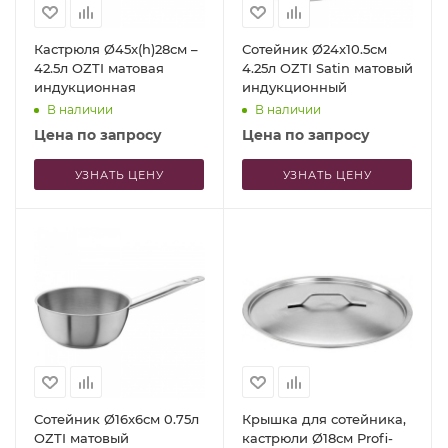
Кастрюля Ø45x(h)28см –
Сотейник Ø24x10.5см
42.5л OZTI матовая
4.25л OZTI Satin матовый
индукционная
индукционный
В наличии
В наличии
Цена по запросу
Цена по запросу
УЗНАТЬ ЦЕНУ
УЗНАТЬ ЦЕНУ
Сотейник Ø16x6см 0.75л
Крышка для сотейника,
OZTI матовый
кастрюли Ø18см Profi-