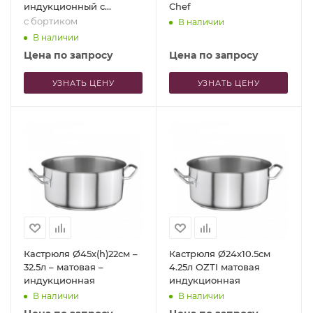
индукционный с
Chef
бортиком
с бортиком
В наличии
В наличии
Цена по запросу
Цена по запросу
УЗНАТЬ ЦЕНУ
УЗНАТЬ ЦЕНУ
Кастрюля Ø45х(h)22см –
Кастрюля Ø24x10.5см
32.5л – матовая –
4.25л OZTI матовая
индукционная
индукционная
В наличии
В наличии