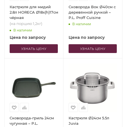
Кастрюля для мидий
Сковорода Вок Ø40см с
2.8л HORECA Ø18x(h)17см
деревянной ручкой –
чёрная
P.L. Proff Cuisine
(на порцию 1,2кг)
В наличии
В наличии
Цена по запросу
Цена по запросу
УЗНАТЬ ЦЕНУ
УЗНАТЬ ЦЕНУ
Сковорода-гриль 24см
Кастрюля Ø24см 5.5л
чугунная – P.L.
Juvia