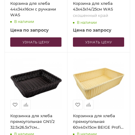
Корзина для хлеба
Корзина для хлеба
44x34x16см с ручками
43x43x14/25см WAS
WAS
скошенный край
В наличии
В наличии
Цена по запросу
Цена по запросу
УЗНАТЬ ЦЕНУ
УЗНАТЬ ЦЕНУ
Корзинка для хлеба
Корзинка для хлеба
прямоугольная GN1/2
прямоугольная
32.5x26.5x7см
60x40x15см BEIGE Profi-
коричневая
Chef
В наличии
В наличии