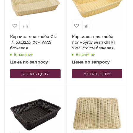
Корзина для хлеба GN
Корзинка для хлеба
1/1 53x32.5x10см WAS
прямоугольная GN1/1
бежевая
53x32.5x9см бежевая
Profi-Chef
В наличии
В наличии
Цена по запросу
Цена по запросу
УЗНАТЬ ЦЕНУ
УЗНАТЬ ЦЕНУ