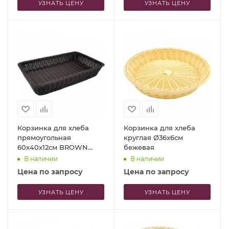
УЗНАТЬ ЦЕНУ
УЗНАТЬ ЦЕНУ
Корзинка для хлеба
Корзинка для хлеба
прямоугольная
круглая Ø36x6см
60x40x12см BROWN
бежевая
Profi-Chef
В наличии
В наличии
Цена по запросу
Цена по запросу
УЗНАТЬ ЦЕНУ
УЗНАТЬ ЦЕНУ