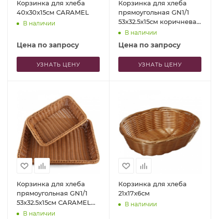
Корзинка для хлеба
Корзинка для хлеба
40x30x15см CARAMEL
прямоугольная GN1/1
53x32.5x15см коричневая
В наличии
Profi-Chef
В наличии
Цена по запросу
Цена по запросу
УЗНАТЬ ЦЕНУ
УЗНАТЬ ЦЕНУ
Корзинка для хлеба
Корзинка для хлеба
прямоугольная GN1/1
21x17x6см
53x32.5x15см CARAMEL
В наличии
Profi-Chef
В наличии