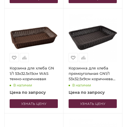
Корзина для хлеба GN
Корзинка для хлеба
1/1 53x32.5x15см WAS
прямоугольная GN1/1
темно-коричневая
53x32.5x9см коричневая
Profi-Chef
В наличии
В наличии
Цена по запросу
Цена по запросу
УЗНАТЬ ЦЕНУ
УЗНАТЬ ЦЕНУ