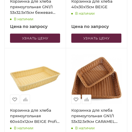
Корзинка для хлеба
Корзинка для хлеба
прямоугольная GN1/1
40x30x15см BEIGE
53x32.5x15см бежевая
В наличии
Profi-Chef
В наличии
Цена по запросу
Цена по запросу
УЗНАТЬ ЦЕНУ
УЗНАТЬ ЦЕНУ
Корзинка для хлеба
Корзинка для хлеба
прямоугольная
прямоугольная GN1/1
60x40x12см BEIGE Profi-
53x32.5x9см CARAMEL
Chef
Profi-Chef
В наличии
В наличии