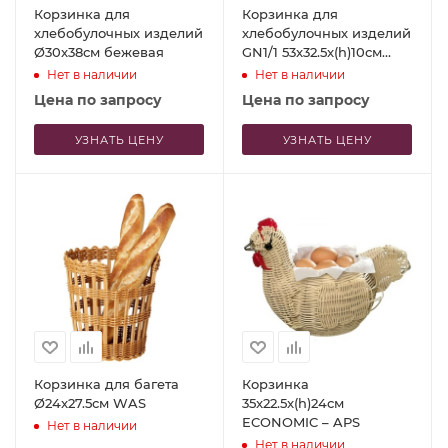
Корзинка для
Корзинка для
хлебобулочных изделий
хлебобулочных изделий
Ø30x38см бежевая
GN1/1 53x32.5x(h)10см
св.бежевая
Нет в наличии
Нет в наличии
Цена по запросу
Цена по запросу
УЗНАТЬ ЦЕНУ
УЗНАТЬ ЦЕНУ
Корзинка для багета
Корзинка
Ø24x27.5см WAS
35x22.5x(h)24см
ECONOMIC – APS
Нет в наличии
Нет в наличии