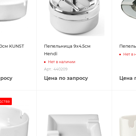
10см KUNST
Пепельница 9x4.5см
Пепель
Hendi
Нет в 
Нет в наличии
Арт.: 440209
просу
Цена по запросу
Цена 
дства