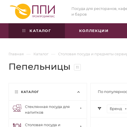
Посуда для ресторанов, каф
и баров
КАТАЛОГ
КОЛЛЕКЦИИ
—
—
Главная
Каталог
Столовая посуда и предметы серв
Пепельницы
11
По популярнос
КАТАЛОГ
Стеклянная посуда для
Бренд
напитков
Столовая посуда и