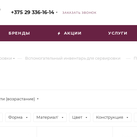
е
+375 29 336-16-14
ЗАКАЗАТЬ ЗВОНОК
БРЕНДЫ
АКЦИИ
УСЛУГИ
—
—
ировки
Вспомогательный инвентарь для сервировки
П
ти (возрастание)
Форма
Материал'
Цвет
Конструкция