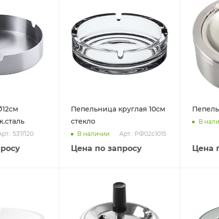
Ø12см
Пепельница круглая 10см
Пепель
ж.сталь
стекло
В нал
Арт.: 537/120
Арт.: РФ02с1015
В наличии
просу
Цена по запросу
Цена 