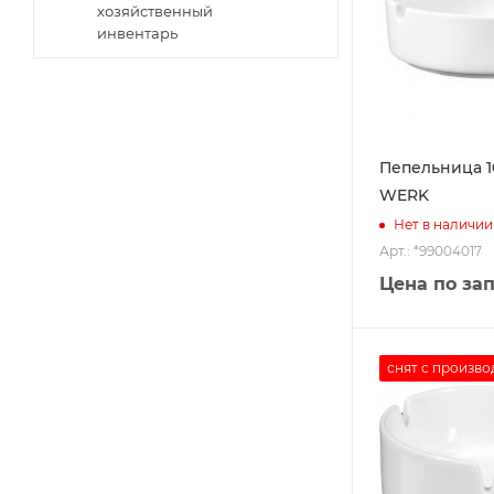
хозяйственный
инвентарь
Пепельница 
WERK
Нет в наличии
Арт.: *99004017
Цена по за
снят с произво