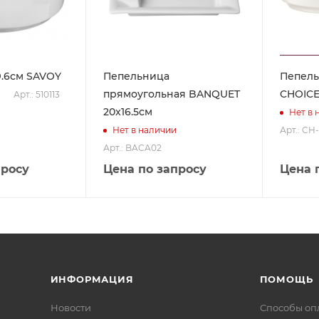
.6см SAVOY
Пепельница
Пепель
прямоугольная BANQUET
CHOICE
Арт.: 510113
20x16.5см
Нет в 
Арт.: C
Нет в наличии
Арт.: BACA02
просу
Цена по запросу
Цена 
ИНФОРМАЦИЯ
ПОМОЩЬ
Новости
Способы оп