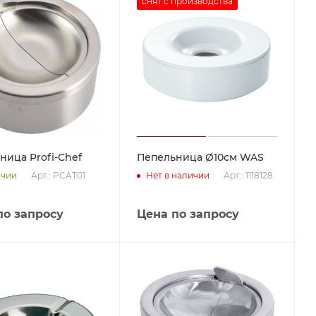
снят с производства
ница Profi-Chef
Пепельница Ø10см WAS
Арт.: PCAT01
Арт.: 1118128
ичии
Нет в наличии
по запросу
Цена по запросу