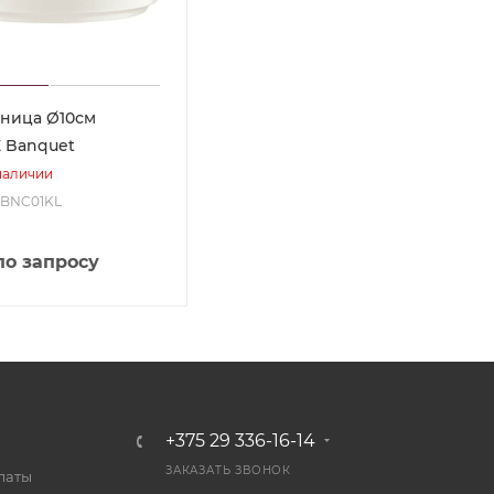
ница Ø10см
 Banquet
наличии
H-BNC01KL
по запросу
+375 29 336-16-14
ЗАКАЗАТЬ ЗВОНОК
латы