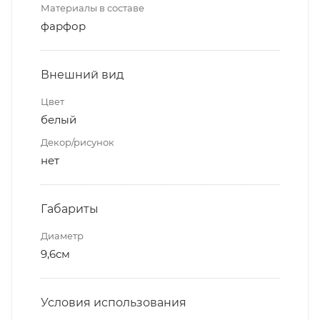
Материалы в составе
фарфор
Внешний вид
Цвет
белый
Декор/рисунок
нет
Габариты
Диаметр
9,6см
Условия использования