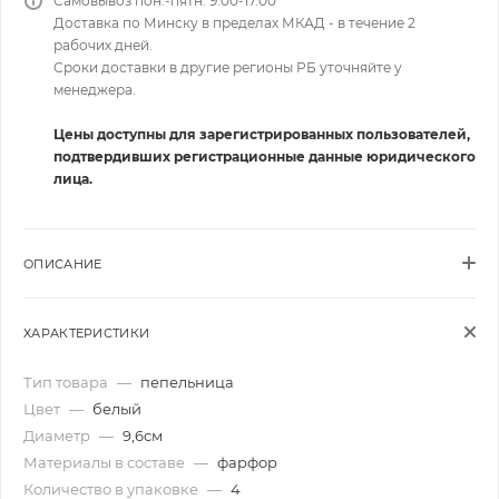
Самовывоз пон.-пятн. 9.00-17.00
Доставка по Минску в пределах МКАД - в течение 2
рабочих дней.
Сроки доставки в другие регионы РБ уточняйте у
менеджера.
Цены доступны для зарегистрированных пользователей,
подтвердивших регистрационные данные юридического
лица.
ОПИСАНИЕ
ХАРАКТЕРИСТИКИ
Тип товара
—
пепельница
Цвет
—
белый
Диаметр
—
9,6см
Материалы в составе
—
фарфор
Количество в упаковке
—
4