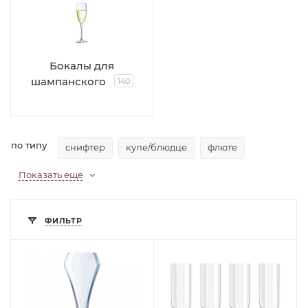
Бокалы для
шампанского
140
по типу
снифтер
купе/блюдце
флюте
Показать еще
ФИЛЬТР