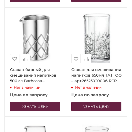
Стакан барный для
Стакан для смешивания
смешивания напитков
напитков 650мл TATTOO
500мл Barbossa
– арт.26525020006 RCR
нерж.сталь – P.L. Proff
Luxion
Нет в наличии
Нет в наличии
Cuisine
Цена по запросу
Цена по запросу
УЗНАТЬ ЦЕНУ
УЗНАТЬ ЦЕНУ