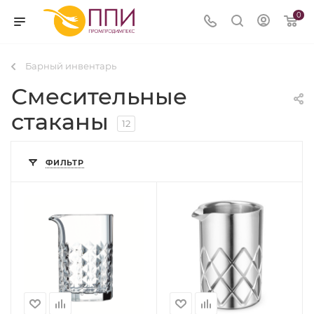
0
Барный инвентарь
Смесительные
стаканы
12
ФИЛЬТР