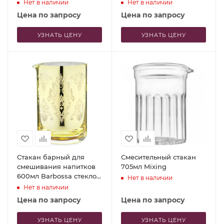
арт.26524020006
медный цвет – P.L. Proff
Нет в наличии
Нет в наличии
Cuisine
Цена по запросу
Цена по запросу
УЗНАТЬ ЦЕНУ
УЗНАТЬ ЦЕНУ
Стакан барный для
Смесительный стакан
смешивания напитков
705мл Mixing
600мл Barbossa стекло
Нет в наличии
золотистый цвет – P.L.
Нет в наличии
Proff Cuisine
Цена по запросу
Цена по запросу
УЗНАТЬ ЦЕНУ
УЗНАТЬ ЦЕНУ