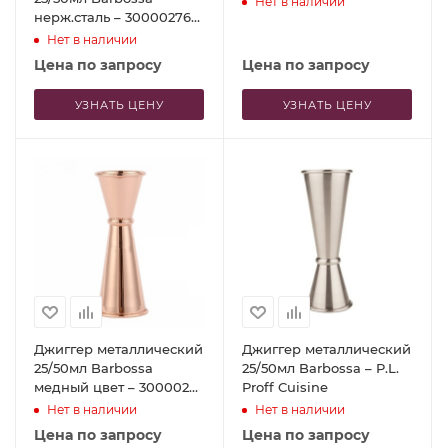
Нет в наличии
нерж.сталь – 30000276
P.L. Proff Cuisine
Нет в наличии
Цена по запросу
Цена по запросу
УЗНАТЬ ЦЕНУ
УЗНАТЬ ЦЕНУ
Джиггер металлический
Джиггер металлический
25/50мл Barbossa
25/50мл Barbossa – P.L.
медный цвет – 30000279
Proff Cuisine
P.L. Proff Cuisine
Нет в наличии
Нет в наличии
Цена по запросу
Цена по запросу