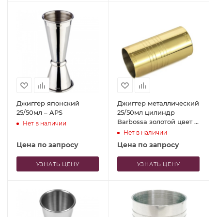
Джиггер японский
Джиггер металлический
25/50мл – APS
25/50мл цилиндр
Barbossa золотой цвет –
Нет в наличии
P.L. Proff Cuisine
Нет в наличии
Цена по запросу
Цена по запросу
УЗНАТЬ ЦЕНУ
УЗНАТЬ ЦЕНУ