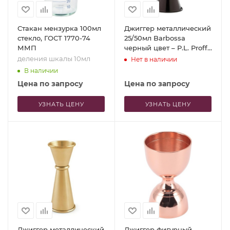
Стакан мензурка 100мл
Джиггер металлический
стекло, ГОСТ 1770-74
25/50мл Barbossa
ММП
черный цвет – P.L. Proff
Cuisine
деления шкалы 10мл
Нет в наличии
В наличии
Цена по запросу
Цена по запросу
УЗНАТЬ ЦЕНУ
УЗНАТЬ ЦЕНУ
Джиггер металлический
Джиггер фигурный