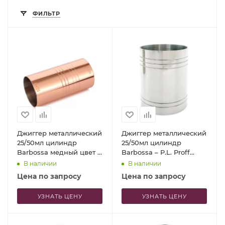
ФИЛЬТР
Джиггер металлический
Джиггер металлический
25/50мл цилиндр
25/50мл цилиндр
Barbossa медный цвет –
Barbossa – P.L. Proff
P.L. Proff Cuisine
Cuisine
В наличии
В наличии
Цена по запросу
Цена по запросу
УЗНАТЬ ЦЕНУ
УЗНАТЬ ЦЕНУ