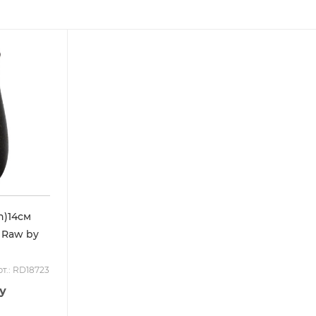
h)14см
– Raw by
т.: RD18723
у