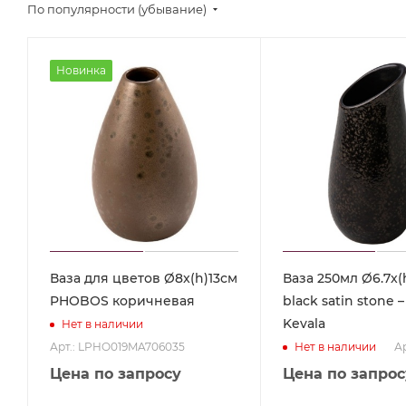
По популярности (убывание)
Новинка
Ваза для цветов Ø8x(h)13см
Ваза 250мл Ø6.7x(
PHOBOS коричневая
black satin stone 
Kevala
Нет в наличии
Арт.: LPHO019MA706035
Ар
Нет в наличии
Цена по запросу
Цена по запрос