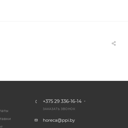
+375 29 336-16-14
ЗАКАЗАТЬ ЗВОНОК
латы
тавки
horeca@ppi.by
ет