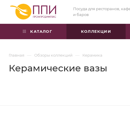
Посуда для ресторанов, каф
и баров
КАТАЛОГ
КОЛЛЕКЦИИ
—
—
Главная
Обзоры коллекций
Керамика
Керамические вазы