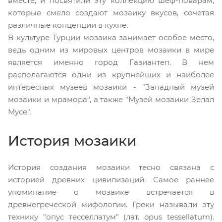
вместе, и посвятили эту коллекцию шеф-поварам,
которые смело создают мозаику вкусов, сочетая
различные концепции в кухне.
В культуре Турции мозаика занимает особое место,
ведь одним из мировых центров мозаики в мире
является именно город Газиантеп. В нем
располагаются одни из крупнейших и наиболее
интересных музеев мозаики - "Западный музей
мозаики и мрамора", а также "Музей мозаики Зелал
Мусе".
История мозаики
История создания мозаики тесно связана с
историей древних цивилизаций. Самое раннее
упоминание о мозаике встречается в
древнегреческой мифологии. Греки называли эту
технику "опус тесселлатум" (лат. opus tessellatum).