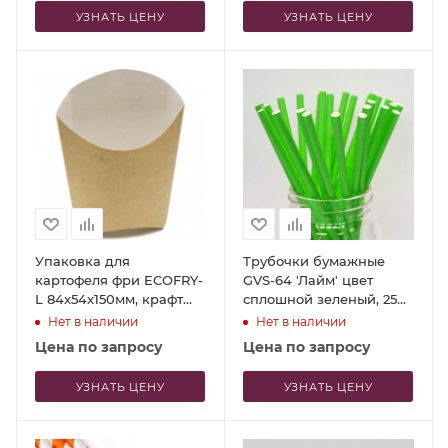
УЗНАТЬ ЦЕНУ
УЗНАТЬ ЦЕНУ
Упаковка для
Трубочки бумажные
картофеля фри ECOFRY-
GVS-64 'Лайм' цвет
L 84x54x150мм, крафт
сплошной зеленый, 250
картон, 50шт
шт
Нет в наличии
Нет в наличии
Цена по запросу
Цена по запросу
УЗНАТЬ ЦЕНУ
УЗНАТЬ ЦЕНУ