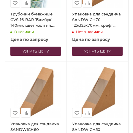
Трубочки бумажные
Упаковка для сэндвича
GVS-16-BAR 'Бамбук'
SANDWICH70
140мм, цвет желтый,
125x125x70мм, крафт
зеленый, 250шт
картон 12шт
В наличии
Нет в наличии
Цена по запросу
Цена по запросу
УЗНАТЬ ЦЕНУ
УЗНАТЬ ЦЕНУ
Упаковка для сэндвича
Упаковка для сэндвича
SANDWICH60
SANDWICH50