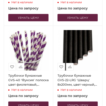
150шт
Нет в наличии
Нет в наличии
Цена по запросу
Цена по запросу
УЗНАТЬ ЦЕНУ
УЗНАТЬ ЦЕНУ
Трубочки бумажные
Трубочки бумажные
GVS-40 'Фуксия' полоска
GVS-22-LRG 'Шварц'
цвет фиолетовый,
8x200мм, цвет черный,
белый, 250 шт
150шт
Нет в наличии
Нет в наличии
Цена по запросу
Цена по запросу
УЗНАТЬ ЦЕНУ
УЗНАТЬ ЦЕНУ