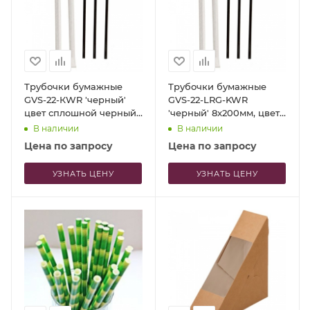
Трубочки бумажные
Трубочки бумажные
GVS-22-КWR 'черный'
GVS-22-LRG-KWR
цвет сплошной черный
'черный' 8x200мм, цвет
в индивидуальной
сплошной черный, в
В наличии
В наличии
упаковке крафт, 150 шт
индивидуальной
Цена по запросу
Цена по запросу
упаковке
УЗНАТЬ ЦЕНУ
УЗНАТЬ ЦЕНУ