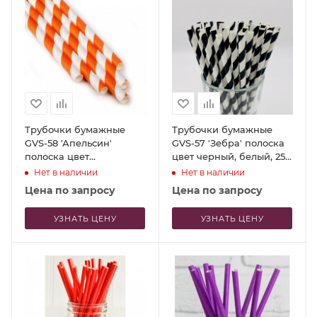
Трубочки бумажные
Трубочки бумажные
GVS-58 'Апельсин'
GVS-57 'Зебра' полоска
полоска цвет
цвет черный, белый, 250
оранжевый, белый, 250
шт
Нет в наличии
Нет в наличии
шт
Цена по запросу
Цена по запросу
УЗНАТЬ ЦЕНУ
УЗНАТЬ ЦЕНУ