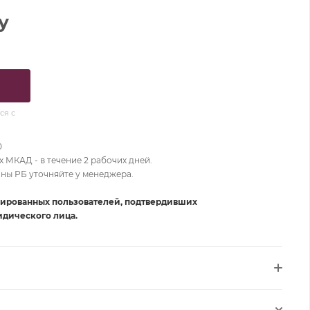
у
ся с
0
 МКАД - в течение 2 рабочих дней.
оны РБ уточняйте у менеджера.
рированных пользователей, подтвердивших
дического лица.