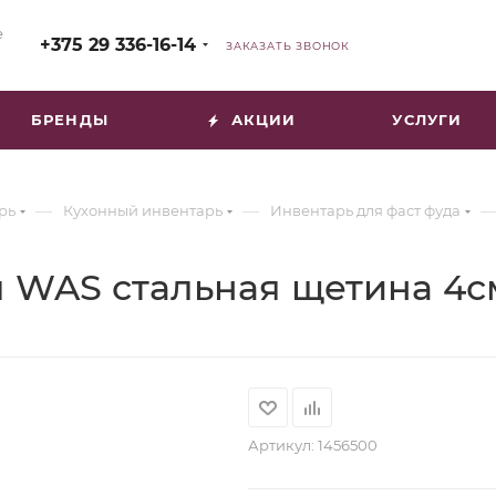
е
+375 29 336-16-14
ЗАКАЗАТЬ ЗВОНОК
БРЕНДЫ
АКЦИИ
УСЛУГИ
—
—
рь
Кухонный инвентарь
Инвентарь для фаст фуда
м WAS стальная щетина 4с
Артикул:
1456500