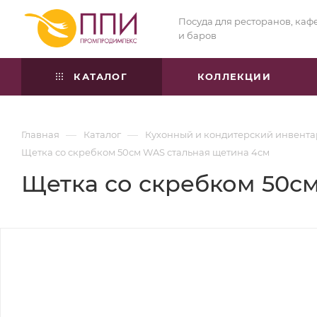
Посуда для ресторанов, каф
и баров
КАТАЛОГ
КОЛЛЕКЦИИ
—
—
Главная
Каталог
Кухонный и кондитерский инвента
Щетка со скребком 50см WAS стальная щетина 4см
Щетка со скребком 50с