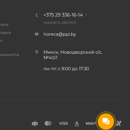
+375 29 336-16-14
ЗАКАЗАТЬ ЗВОНОК
латы
тавки
horeca@ppi.by
ет
Минск, Новодворский с/с,
альности
№40/1
пн-пт: с 9:00 до 17:30