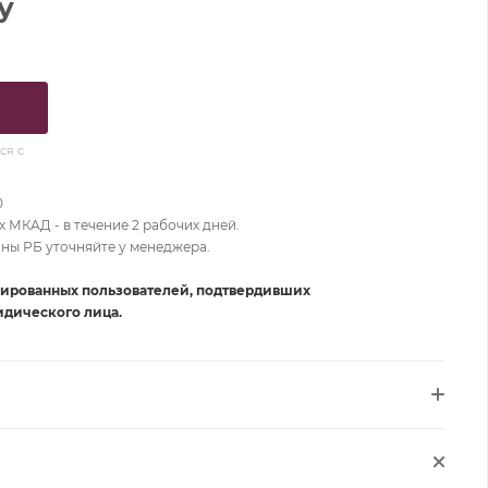
у
ся с
0
 МКАД - в течение 2 рабочих дней.
оны РБ уточняйте у менеджера.
рированных пользователей, подтвердивших
дического лица.