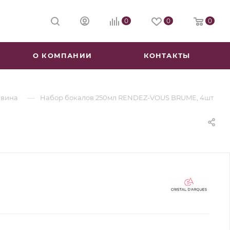
0
0
0
О КОМПАНИИ
КОНТАКТЫ
—
 вина
Набор бокалов 250мл RENDEZ-VOUS BRUME, 4шт