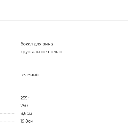
бокал для вина
хрустальное стекло
зеленый
255г
250
8,6см
19,8см