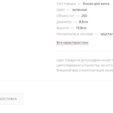
Тип товара
—
бокал для вина
Цвет
—
зеленый
Объем, мл
—
250
Диаметр
—
8,6см
Высота
—
19,8см
Материалы в составе
—
хруста
Все характеристики
Цвет товара на фотографии может 
цветопередачи устройства, на кот
Внешний вид и комплектация може
ДОСТАВКА