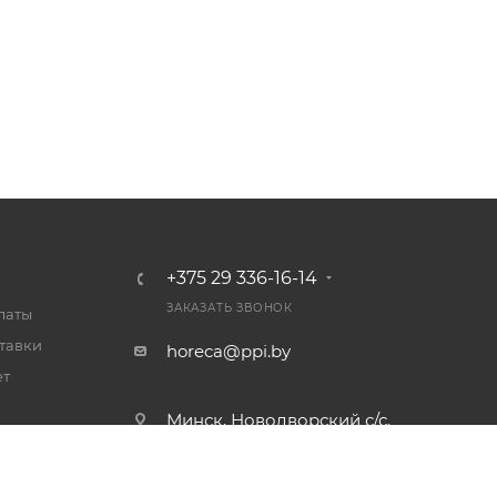
+375 29 336-16-14
ЗАКАЗАТЬ ЗВОНОК
латы
тавки
horeca@ppi.by
ет
Минск, Новодворский с/с,
альности
№40/1
пн-пт: с 9:00 до 17:30