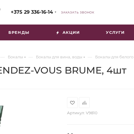
е
+375 29 336-16-14
ЗАКАЗАТЬ ЗВОНОК
БРЕНДЫ
АКЦИИ
УСЛУГИ
—
—
—
Бокалы
Бокалы для вина, воды
Бокалы для белого
RENDEZ-VOUS BRUME, 4шт
Артикул:
V9810