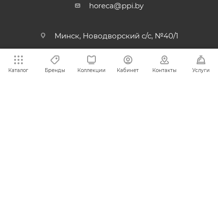
horeca@ppi.by
Минск, Новодворский с/с, №40/1
пн-пт: с 9:00 до 17:30
Каталог
Бренды
Коллекции
Кабинет
Контакты
Услуги
2002-2026 © ИООО «ПромПродИмпекс» - надежный
поставщик и партнер для вашего бизнеса