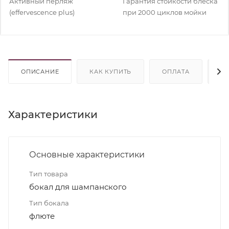
Активный перляж
Гарантия стойкости блеска
(effervescence plus)
при 2000 циклов мойки
ОПИСАНИЕ
КАК КУПИТЬ
ОПЛАТА
Д
Характеристики
Основные характеристики
Тип товара
бокал для шампанского
Тип бокала
флюте