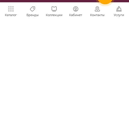
ПОМОЩЬ
Каталог
Бренды
Коллекции
Кабинет
Контакты
Услуги
+375 29 336-16-14
ЗАКАЗАТЬ ЗВОНОК
horeca@ppi.by
Минск, Новодворский с/с, №40/1
пн-пт: с 9:00 до 17:30
2002-2026 © ИООО «ПромПродИмпекс» - надежный
поставщик и партнер для вашего бизнеса