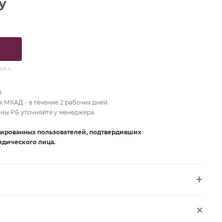
у
ся с
0
 МКАД - в течение 2 рабочих дней.
оны РБ уточняйте у менеджера.
рированных пользователей, подтвердивших
дического лица.