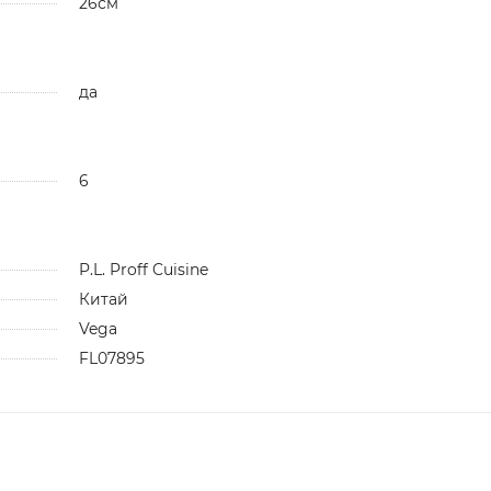
26см
да
6
P.L. Proff Cuisine
Китай
Vega
FL07895