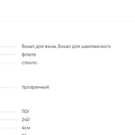
бокал для вина, бокал для шампанского
флюте
стекло
прозрачный
110г
240
4см