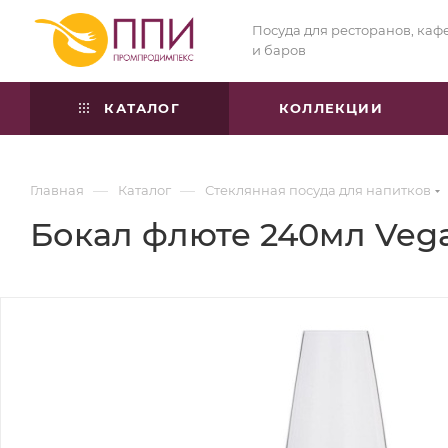
Посуда для ресторанов, каф
и баров
КАТАЛОГ
КОЛЛЕКЦИИ
—
—
Главная
Каталог
Стеклянная посуда для напитков
Бокал флюте 240мл Vega –