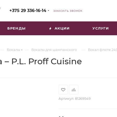
е
+375 29 336-16-14
ЗАКАЗАТЬ ЗВОНОК
БРЕНДЫ
АКЦИИ
УСЛУГИ
—
—
—
Бокалы
Бокалы для шампанского
Бокал флюте 240м
 P.L. Proff Cuisine
Артикул:
81269549