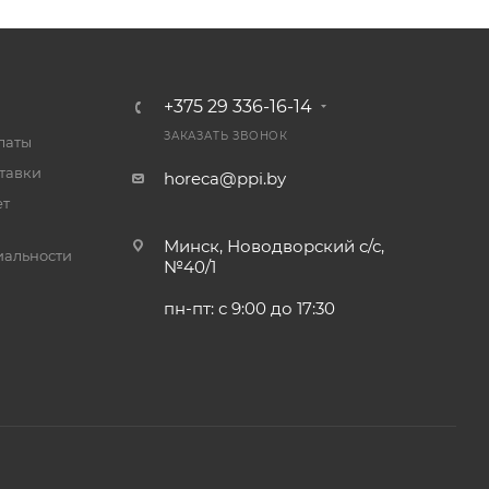
+375 29 336-16-14
ЗАКАЗАТЬ ЗВОНОК
латы
тавки
horeca@ppi.by
ет
Минск, Новодворский с/с,
альности
№40/1
пн-пт: с 9:00 до 17:30