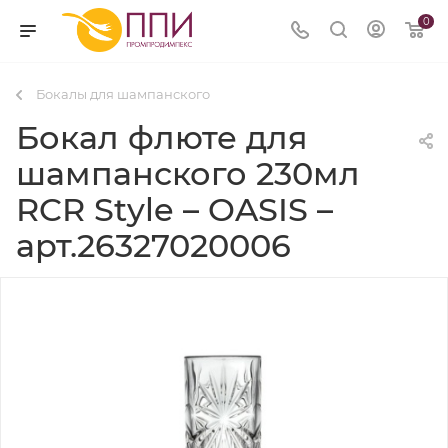
0
Бокалы для шампанского
Бокал флюте для
шампанского 230мл
RCR Style – OASIS –
арт.26327020006