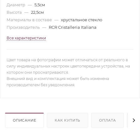
Диаметр
—
5,5см
Высота
—
22,5см
Материалы в составе
—
хрустальное стекло
Производитель
—
RCR Cristalleria Italiana
Все характеристики
Цвет товара на фотографии может отличаться от реального в
силу индивидуальных настроек цветопередачи устройства, на
котором они просматриваются.
Внешний вид и комплектация может быть изменена
производителем без уведомления.
ОПИСАНИЕ
КАК КУПИТЬ
ОПЛАТА
Д