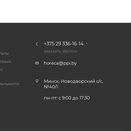
+375 29 336-16-14
ЗАКАЗАТЬ ЗВОНОК
латы
тавки
horeca@ppi.by
ет
Минск, Новодворский с/с,
альности
№40/1
пн-пт: с 9:00 до 17:30