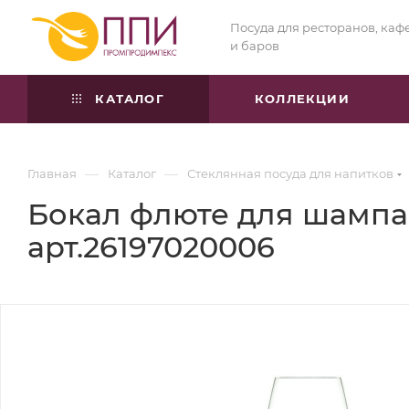
Посуда для ресторанов, каф
и баров
КАТАЛОГ
КОЛЛЕКЦИИ
—
—
Главная
Каталог
Стеклянная посуда для напитков
Бокал флюте для шампан
арт.26197020006