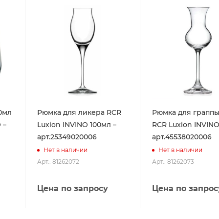
0мл
Рюмка для ликера RCR
Рюмка для граппы
 –
Luxion INVINO 100мл –
RCR Luxion INVINO
арт.25349020006
арт.45538020006
Нет в наличии
Нет в наличии
Арт.: 81262072
Арт.: 81262073
Цена по запросу
Цена по запрос