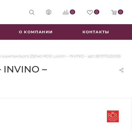
0
0
0
О КОМПАНИИ
КОНТАКТЫ
 шампанского 290мл RCR Luxion – INVINO – арт.26197020006
 INVINO –