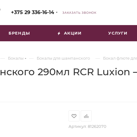
е
+375 29 336-16-14
ЗАКАЗАТЬ ЗВОНОК
БРЕНДЫ
АКЦИИ
УСЛУГИ
—
—
—
Бокалы
Бокалы для шампанского
Бокал флюте для
ского 290мл RCR Luxion –
Артикул:
81262070