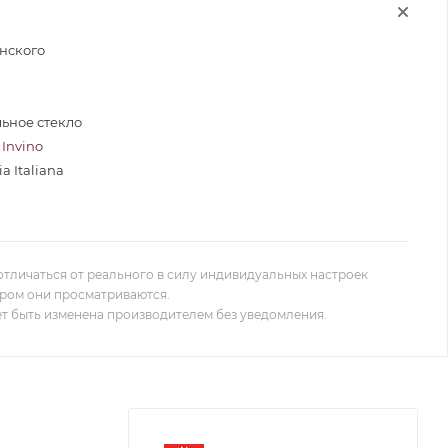
нского
льное стекло
Invino
ia Italiana
отличаться от реального в силу индивидуальных настроек
ором они просматриваются.
т быть изменена производителем без уведомления.