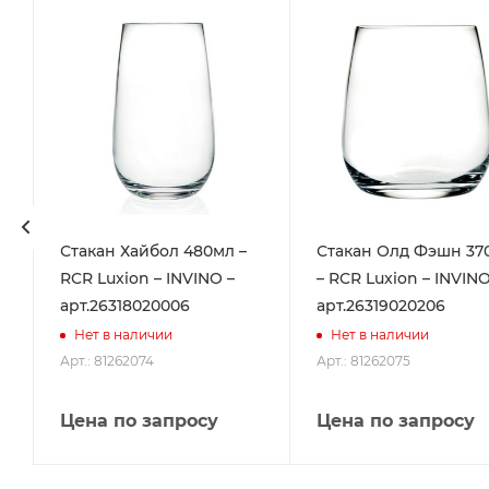
Стакан Хайбол 480мл –
Стакан Олд Фэшн 37
RCR Luxion – INVINO –
– RCR Luxion – INVINO
6
арт.26318020006
арт.26319020206
Нет в наличии
Нет в наличии
Арт.: 81262074
Арт.: 81262075
Цена по запросу
Цена по запросу