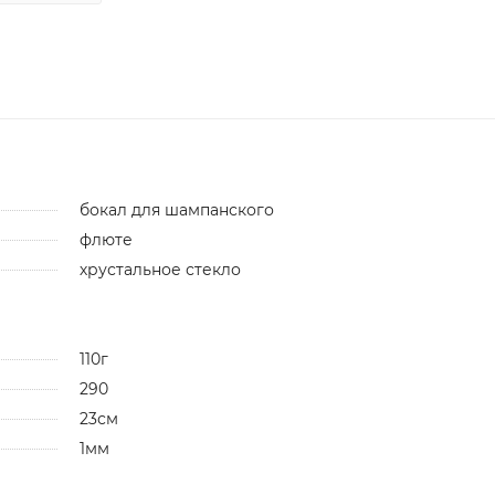
бокал для шампанского
флюте
хрустальное стекло
110г
290
23см
1мм