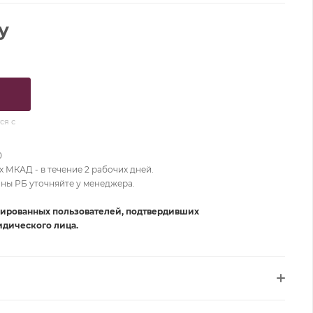
у
ся с
0
 МКАД - в течение 2 рабочих дней.
оны РБ уточняйте у менеджера.
рированных пользователей, подтвердивших
дического лица.