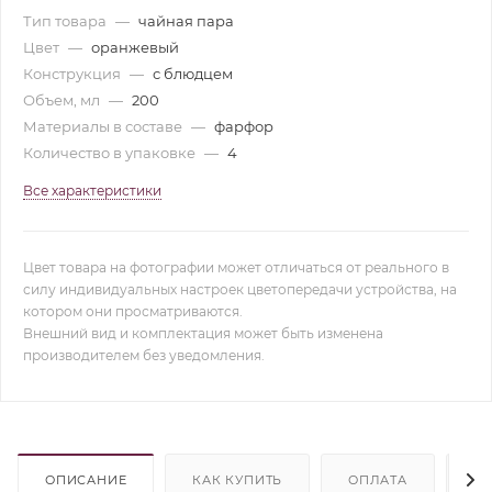
Тип товара
—
чайная пара
Цвет
—
оранжевый
Конструкция
—
с блюдцем
Объем, мл
—
200
Материалы в составе
—
фарфор
Количество в упаковке
—
4
Все характеристики
Цвет товара на фотографии может отличаться от реального в
силу индивидуальных настроек цветопередачи устройства, на
котором они просматриваются.
Внешний вид и комплектация может быть изменена
производителем без уведомления.
ОПИСАНИЕ
КАК КУПИТЬ
ОПЛАТА
Д