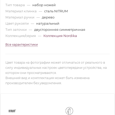
Тип товара
—
набор ножей
Материал клинка
—
сталь NITRUM
Материал ручки
—
дерево
Цвет рукояти
—
натуральный
Тип заточки
—
двусторонняя симметричная
Коллекция/серия
—
Коллекция Nordika
Все характеристики
Цвет товара на фотографии может отличаться от реального в
силу индивидуальных настроек цветопередачи устройства, на
котором они просматриваются.
Внешний вид и комплектация может быть изменена
производителем без уведомления.