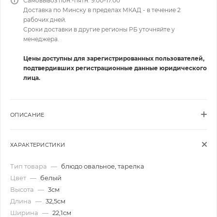
Самовывоз пон.-пятн. 9.00-17.00
Доставка по Минску в пределах МКАД - в течение 2
рабочих дней.
Сроки доставки в другие регионы РБ уточняйте у
менеджера.
Цены доступны для зарегистрированных пользователей,
подтвердивших регистрационные данные юридического
лица.
ОПИСАНИЕ
ХАРАКТЕРИСТИКИ
Тип товара
—
блюдо овальное, тарелка
Цвет
—
белый
Высота
—
3см
Длина
—
32,5см
Ширина
—
22,1см