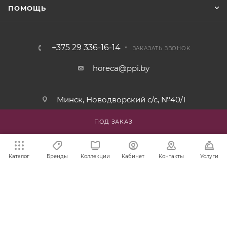
ПОМОЩЬ
+375 29 336-16-14
ЗАКАЗАТЬ ЗВОНОК
horeca@ppi.by
Минск, Новодворский с/с, №40/1
пн-пт: с 9:00 до 17:30
ПОД ЗАКАЗ
Каталог
Бренды
Коллекции
Кабинет
Контакты
Услуги
2002-2026 © ИООО «ПромПродИмпекс» - надежный
поставщик и партнер для вашего бизнеса