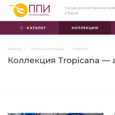
Посуда для ресторанов, каф
и баров
КАТАЛОГ
КОЛЛЕКЦИИ
—
—
Главная
Обзоры коллекций
ArdaCam
Коллекция Tropicana — 