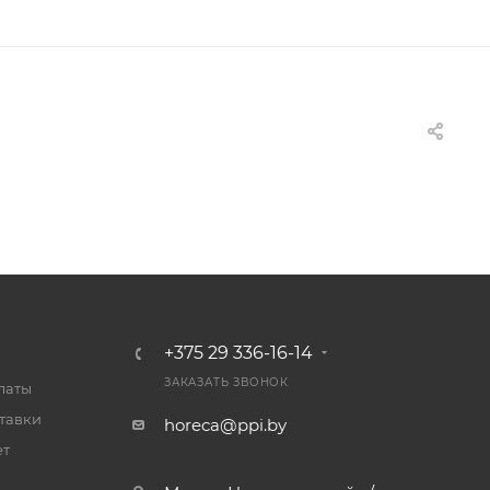
+375 29 336-16-14
ЗАКАЗАТЬ ЗВОНОК
латы
тавки
horeca@ppi.by
ет