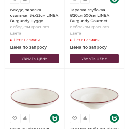
Блюдо, тарелка
Тарелка глубокая
овальная 34x23см LINEA
Ø20см 500мл LINEA
Burgundy Hygge
Burgundy Gourmet
с ободком красного
с ободком красного
цвета
цвета
Нет в наличии
Нет в наличии
Цена по запросу
Цена по запросу
УЗНАТЬ ЦЕНУ
УЗНАТЬ ЦЕНУ
Соусник Ø9см 50мл
Тарелка глубокая Ø23см