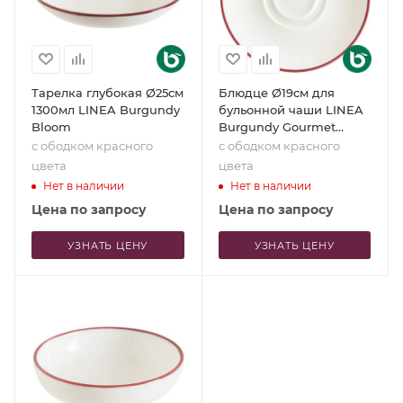
Тарелка глубокая Ø25см
Блюдце Ø19см для
1300мл LINEA Burgundy
бульонной чаши LINEA
Bloom
Burgundy Gourmet
Consomme
с ободком красного
с ободком красного
цвета
цвета
Нет в наличии
Нет в наличии
Цена по запросу
Цена по запросу
УЗНАТЬ ЦЕНУ
УЗНАТЬ ЦЕНУ