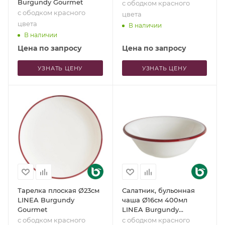
Burgundy Gourmet
с ободком красного
с ободком красного
цвета
цвета
В наличии
В наличии
Цена по запросу
Цена по запросу
УЗНАТЬ ЦЕНУ
УЗНАТЬ ЦЕНУ
Тарелка плоская Ø23см
Салатник, бульонная
LINEA Burgundy
чаша Ø16см 400мл
Gourmet
LINEA Burgundy
Gourmet
с ободком красного
с ободком красного