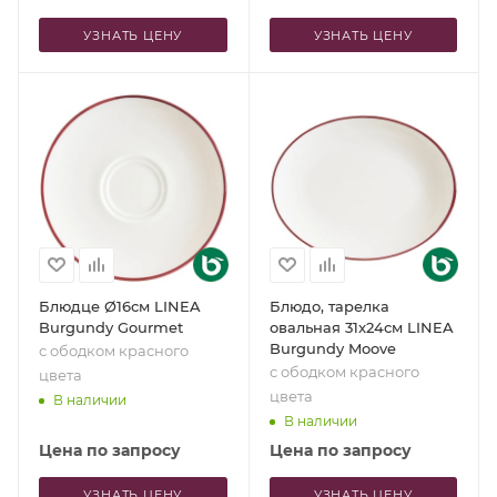
УЗНАТЬ ЦЕНУ
УЗНАТЬ ЦЕНУ
Блюдце Ø16см LINEA
Блюдо, тарелка
Burgundy Gourmet
овальная 31x24см LINEA
Burgundy Moove
с ободком красного
с ободком красного
цвета
цвета
В наличии
В наличии
Цена по запросу
Цена по запросу
УЗНАТЬ ЦЕНУ
УЗНАТЬ ЦЕНУ