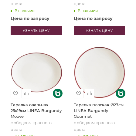
цвета
цвета
В наличии
В наличии
Цена по запросу
Цена по запросу
УЗНАТЬ ЦЕНУ
УЗНАТЬ ЦЕНУ
Тарелка овальная
Тарелка плоская Ø27см
25x19см LINEA Burgundy
LINEA Burgundy
Moove
Gourmet
с ободком красного
с ободком красного
цвета
цвета