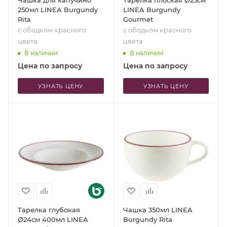
Чашка для капучино
Тарелка плоская Ø25см
250мл LINEA Burgundy
LINEA Burgundy
Rita
Gourmet
с ободком красного
с ободком красного
цвета
цвета
В наличии
В наличии
Цена по запросу
Цена по запросу
УЗНАТЬ ЦЕНУ
УЗНАТЬ ЦЕНУ
Тарелка глубокая
Чашка 350мл LINEA
Ø24см 400мл LINEA
Burgundy Rita