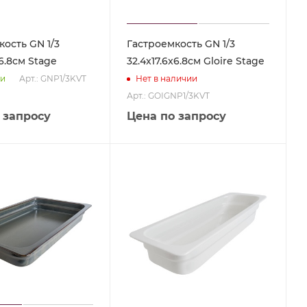
ость GN 1/3
Гастроемкость GN 1/3
x6.8см Stage
32.4x17.6x6.8см Gloire Stage
Арт.: GNP1/3KVT
ии
Нет в наличии
Арт.: GOIGNP1/3KVT
 запросу
Цена по запросу