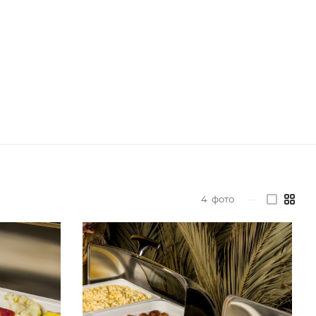
4
фото
—