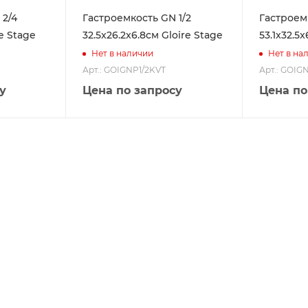
 2/4
Гастроемкость GN 1/2
Гастроемк
re Stage
32.5x26.2x6.8см Gloire Stage
53.1x32.5
Нет в наличии
Нет в на
Арт.: GOIGNP1/2KVT
Арт.: GOIG
у
Цена по запросу
Цена по