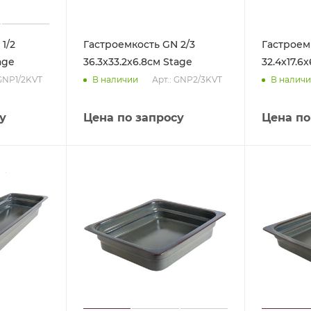
1/2
Гастроемкость GN 2/3
Гастроемк
age
36.3x33.2x6.8см Stage
32.4x17.6
 GNP1/2KVT
Арт.: GNP2/3KVT
В наличии
В налич
у
Цена по запросу
Цена по