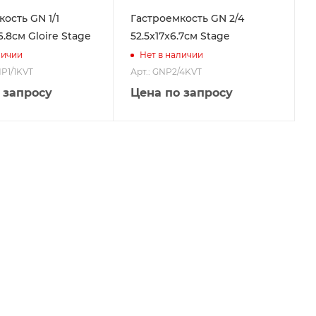
ость GN 1/1
Гастроемкость GN 2/4
x6.8см Gloire Stage
52.5x17x6.7см Stage
личии
Нет в наличии
NP1/1KVT
Арт.: GNP2/4KVT
 запросу
Цена по запросу