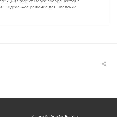
коллекции Stage от Bonna превращаются в
ти — идеальное решение для шведских
+375 29 336-16-14