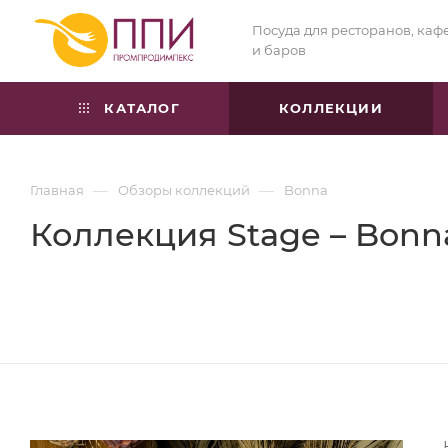
Посуда для ресторанов, каф
и баров
КАТАЛОГ
КОЛЛЕКЦИИ
—
—
Главная
Обзоры коллекций
Bonna
Коллекция Stage – Bonn