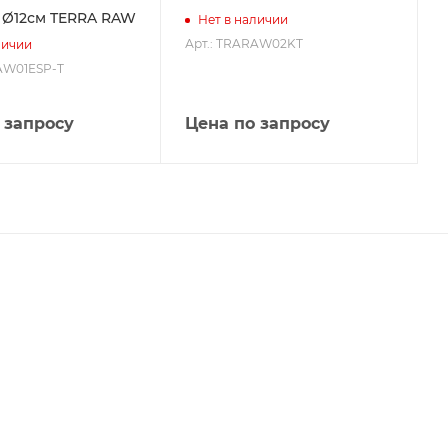
 Ø12см TERRA RAW
Нет в наличии
Арт.: TRARAW02KT
личии
AW01ESP-T
 запросу
Цена по запросу