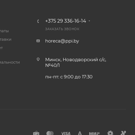
+375 29 336-16-14
ЗАКАЗАТЬ ЗВОНОК
латы
тавки
horeca@ppi.by
ет
Минск, Новодворский с/с,
альности
№40/1
пн-пт: с 9:00 до 17:30