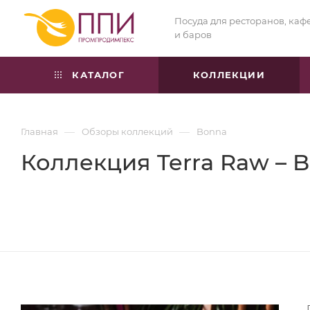
Посуда для ресторанов, каф
и баров
КАТАЛОГ
КОЛЛЕКЦИИ
—
—
Главная
Обзоры коллекций
Bonna
Коллекция Terra Raw – 