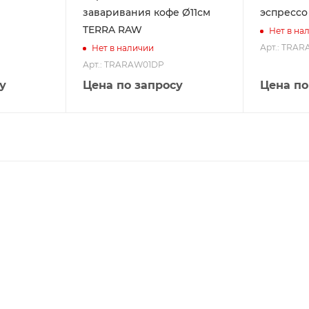
заваривания кофе Ø11см
эспрессо
TERRA RAW
Нет в на
Арт.: TRAR
Нет в наличии
Арт.: TRARAW01DP
у
Цена по запросу
Цена по