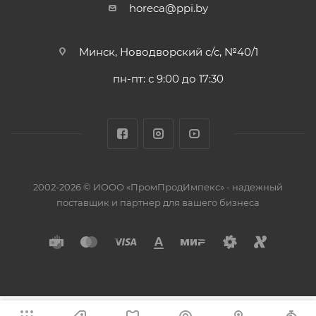
horeca@ppi.by
Минск, Новодворский с/с, №40/1
пн-пт: с 9:00 до 17:30
2002-2026 © ИООО «ПромПродИмпекс» - надежный
поставщик и партнер для вашего бизнеса