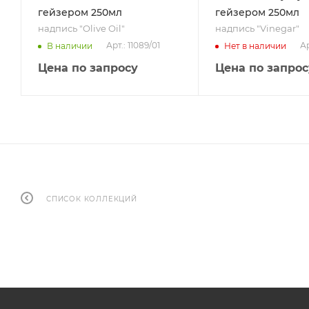
гейзером 250мл
гейзером 250мл
надпись "Olive Oil"
надпись "Vinegar"
Арт.: 11089/01
Ар
В наличии
Нет в наличии
Цена по запросу
Цена по запрос
СПИСОК КОЛЛЕКЦИЙ