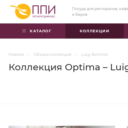
Посуда для ресторанов, каф
и баров
КАТАЛОГ
КОЛЛЕКЦИИ
—
—
Главная
Обзоры коллекций
Luigi Bormioli
Коллекция Optima – Luig