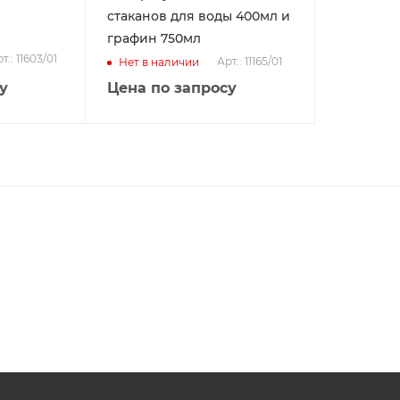
стаканов для воды 400мл и
графин 750мл
т.: 11603/01
Арт.: 11165/01
Нет в наличии
у
Цена по запросу