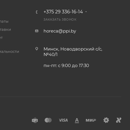
+375 29 336-16-14
ЗАКАЗАТЬ ЗВОНОК
латы
тавки
horeca@ppi.by
ет
Минск, Новодворский с/с,
альности
№40/1
пн-пт: с 9:00 до 17:30