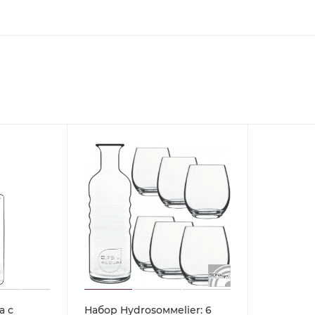
а с
Набор Hydrosoммelier: 6