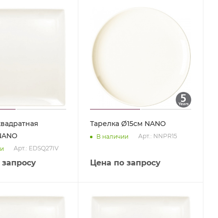
квадратная
Тарелка Ø15см NANO
 NANO
Арт.: NNPR15
В наличии
Арт.: EDSQ27IV
ии
 запросу
Цена по запросу