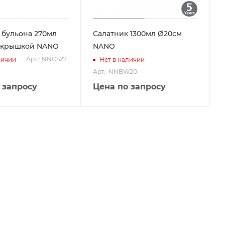
 бульона 270мл
Салатник 1300мл Ø20см
с крышкой NANO
NANO
Арт.: NNCS27
личии
Нет в наличии
Арт.: NNBW20
 запросу
Цена по запросу