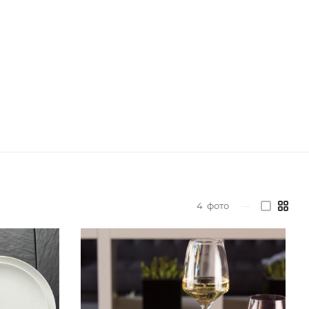
4
фото
—