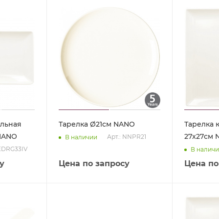
ольная
Тарелка Ø21см NANO
Тарелка 
 NANO
27x27см
Арт.: NNPR21
В наличии
 EDRG33IV
В налич
у
Цена по запросу
Цена по