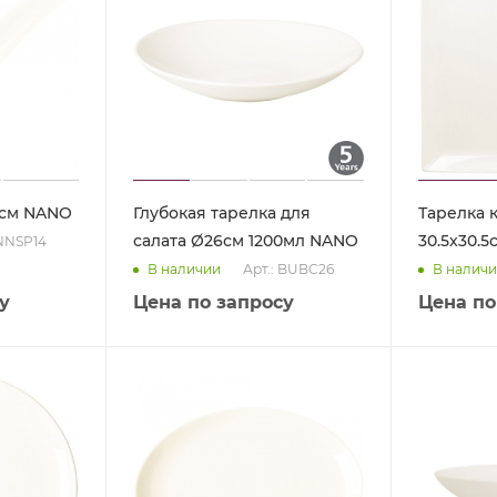
4см NANO
Глубокая тарелка для
Тарелка 
салата Ø26см 1200мл NANO
30.5x30.
 NNSP14
Арт.: BUBC26
В наличии
В налич
у
Цена по запросу
Цена по