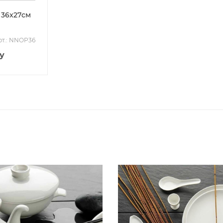
 36x27см
рт.: NNOP36
у