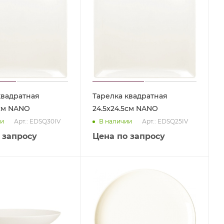
квадратная
Тарелка квадратная
5см NANO
24.5x24.5см NANO
Арт.: EDSQ30IV
Арт.: EDSQ25IV
ии
В наличии
 запросу
Цена по запросу