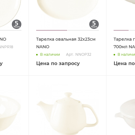
ANO
Тарелка овальная 32x23см
Тарелка 
NANO
700мл N
 NNPR18
Арт.: NNOP32
В наличии
В налич
у
Цена по запросу
Цена по