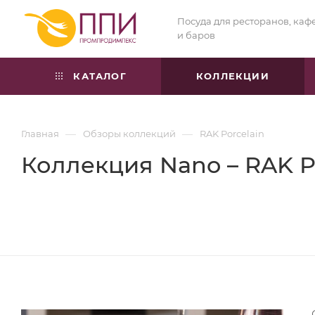
Посуда для ресторанов, каф
и баров
КАТАЛОГ
КОЛЛЕКЦИИ
—
—
Главная
Обзоры коллекций
RAK Porcelain
Коллекция Nano – RAK P