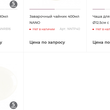
80мл
Заварочный чайник 400мл
Чаша для
NANO
Ø12.5см 
 NNRB16
Арт.: NNTP40
Нет в наличии
Нет в на
у
Цена по запросу
Цена по