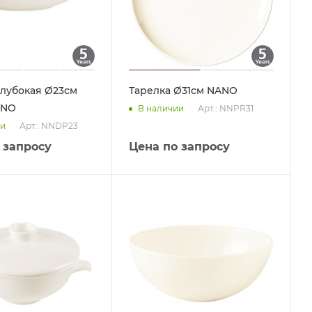
глубокая Ø23см
Тарелка Ø31см NANO
ANO
Арт.: NNPR31
В наличии
Арт.: NNDP23
ии
 запросу
Цена по запросу