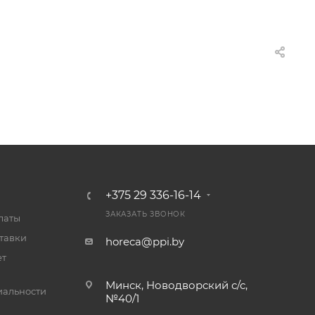
+375 29 336-16-14
ЗАКАЗАТЬ ЗВОНОК
латы
тавки
horeca@ppi.by
ет
Минск, Новодворский с/с,
альности
№40/1