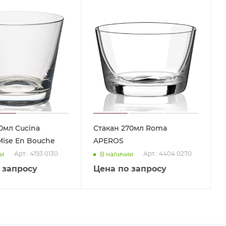
0мл Cucina
Стакан 270мл Roma
ise En Bouche
APEROS
Арт.: 4193 0130
Арт.: 4404 0270
ии
В наличии
 запросу
Цена по запросу