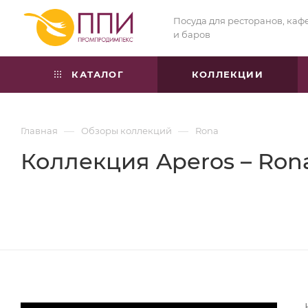
Посуда для ресторанов, каф
и баров
КАТАЛОГ
КОЛЛЕКЦИИ
—
—
Главная
Обзоры коллекций
Rona
Коллекция Aperos – Ron