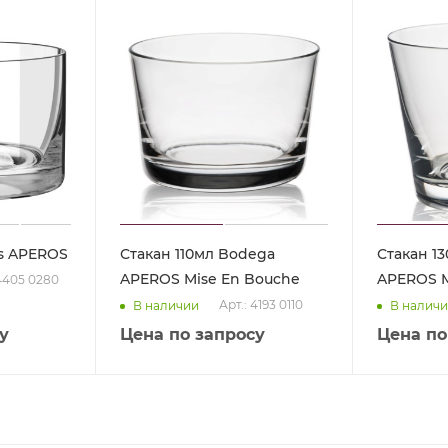
is APEROS
Стакан 110мл Bodega
Стакан 13
APEROS Mise En Bouche
APEROS M
 4405 0280
Арт.: 4193 0110
В наличии
В налич
у
Цена по запросу
Цена по