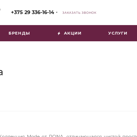
е
+375 29 336-16-14
ЗАКАЗАТЬ ЗВОНОК
БРЕНДЫ
АКЦИИ
УСЛУГИ
a
Коллекция Mode от RONA, отличающаяся чистой прост