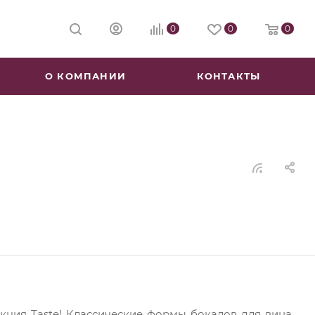
0
0
0
О КОМПАНИИ
КОНТАКТЫ
екция Taste! Классические формы бокалов для вина,