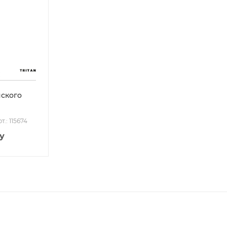
ского
т.: 115674
у