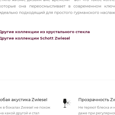
которые она переосмысливает в современном ключе.
идеально подходящий для простого гурманского наслажд
Другие коллекции из хрустального стекла
Другие коллекции Schott Zwiesel
обая акустика Zwiesel
Прозрачность Zw
к в бокалах Zwiesel не похож
Не теряют блеска и 
на какой другой и стал
даже при регулярно