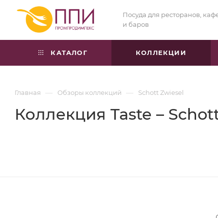
Посуда для ресторанов, каф
и баров
КАТАЛОГ
КОЛЛЕКЦИИ
—
—
Главная
Обзоры коллекций
Schott Zwiesel
Коллекция Taste – Schott