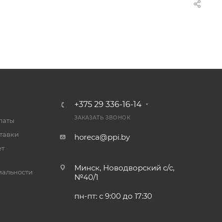
+375 29 336-16-14
ЗАКАЗАТЬ ЗВОНОК
латы
тавки
horeca@ppi.by
ет
Минск, Новодворский с/с,
альности
№40/1
пн-пт: с 9:00 до 17:30