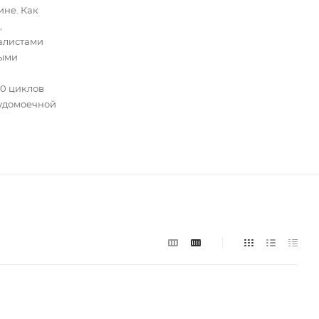
не. Как
,
алистами
мыми
0 циклов
судомоечной