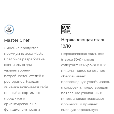
Нержавеющая сталь
Master Chef
18/10
Линейка продуктов
премиум-класса Master
Нержавеющая сталь 18/10
Chef была разработана
(марка 304) - сплав
специально для
содержит 18% хрома и 10%
удовлетворения
никеля - такое сочетание
потребностей отелей и
обеспечивает
ресторанов. Каждая
превосходную устойчивость
линейка включает в себя
к коррозии, предотвращая
полный ассортимент
появление ржавчины и
продуктов и
пятен, а также повышает
ориентирована на
прочность и придает
функциональность и
высокую зеркальную