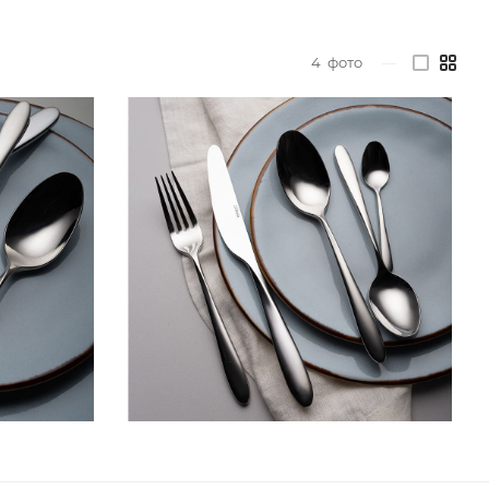
4
фото
—