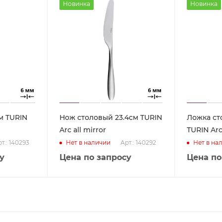
Новинка
Новинка
м TURIN
Нож столовый 23.4см TURIN
Ложка ст
Arc all mirror
TURIN Arc 
т.: 140293
Арт.: 140292
Нет в наличии
Нет в на
у
Цена по запросу
Цена по