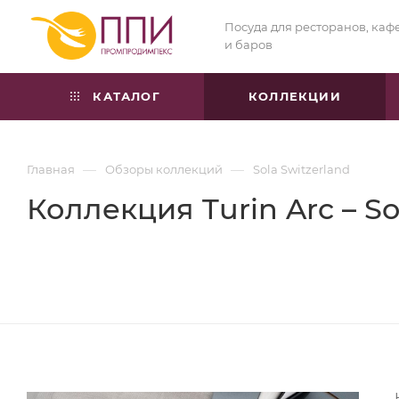
Посуда для ресторанов, каф
и баров
КАТАЛОГ
КОЛЛЕКЦИИ
—
—
Главная
Обзоры коллекций
Sola Switzerland
Коллекция Turin Arc – S