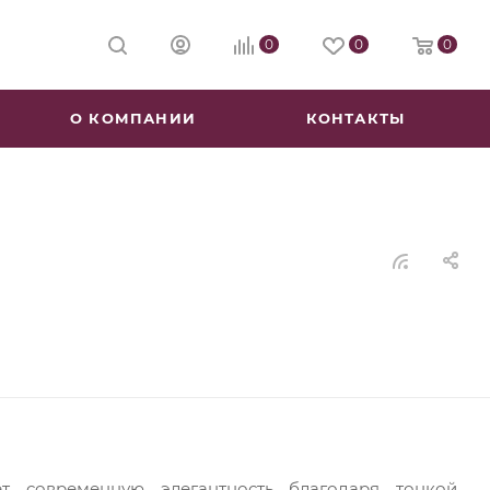
0
0
0
О КОМПАНИИ
КОНТАКТЫ
я
т современную элегантность благодаря тонкой