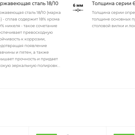
ржавеющая сталь 18/10
Толщина серии 
жавеющая сталь 18/10 (марка
Толщина серии опре
) - сплав содержит 18% хрома
толщине основных п
0% никеля - такое сочетание
столовой вилки и л
еспечивает превосходную
ойчивость к коррозии,
едотвращая появление
вчины и пятен, а также
вышает прочность и придает
окую зеркальную полировк...