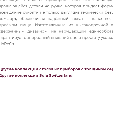
вращающейся детали на ручке, которая придаёт форм
всей длине рукояти не только выглядит технически бе
комфорт, обеспечивая надёжный захват — качество,
приёмом пищи. Изготовленные из высокопрочной хр
сдержанным дизайном, не нарушающим единообрази
гарантирует однородный внешний вид и простоту ухода,
HoReCa.
Другие коллекции столовых приборов с толщиной се
Другие коллекции Sola Switzerland