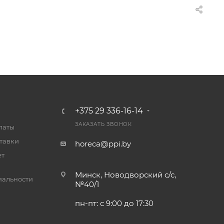
+375 29 336-16-14
ЗАКАЗАТЬ ЗВОНОК
латы
тавки
horeca@ppi.by
ет
Минск, Новодворский с/с,
альности
№40/1
пн-пт: с 9:00 до 17:30