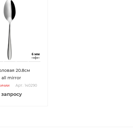
оловая 20.8см
all mirror
Арт.: 140290
личии
 запросу