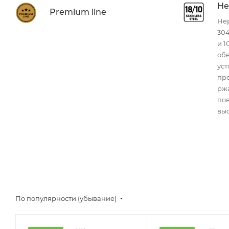
Не
Premium line
Нер
304
и 1
об
уст
пр
ржа
по
выс
По популярности (убывание)