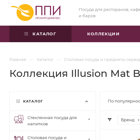
Посуда для ресторанов, каф
и баров
КАТАЛОГ
КОЛЛЕКЦИИ
—
—
Главная
Каталог
Столовая посуда и предметы серв
Коллекция Illusion Mat B
По популярнос
КАТАЛОГ
Стеклянная посуда для
Бренд
напитков
Столовая посуда и