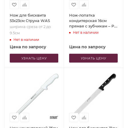
Нож для бисквита
Нож-лопатка
53x23см Струна WAS
кондитерская 16см
прямая с зубчикам – P.L.
ширина среза от 2 до
Proff Cuisine
Нет в наличии
9.5см
Нет в наличии
Цена по запросу
Цена по запросу
УЗНАТЬ ЦЕНУ
УЗНАТЬ ЦЕНУ