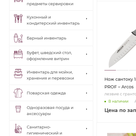
предметы сервировки
Кухонный и
кондитерский инвентарь
Барный инвентарь
Буфет, шведский стол,
оформление витрин
Инвентарь для мойки,
хранения и перевозки
Нож сантоку 
PROF – Arcos
Поварская одежда
лезвие с гран
В наличии
Одноразовая посуда и
Цена по за
аксессуары
Санитарно-
гигиенический и