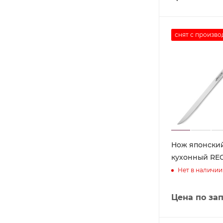
снят с произво
Нож японски
кухонный REG
Нет в наличии
Цена по за