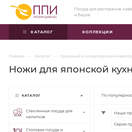
Посуда для ресторанов, каф
и баров
КАТАЛОГ
КОЛЛЕКЦИИ
—
—
Главная
Каталог
Кухонный и кондитерский инвента
Ножи для японской кух
По популярнос
КАТАЛОГ
Стеклянная посуда для
Наши пр
напитков
Серия п
Столовая посуда и