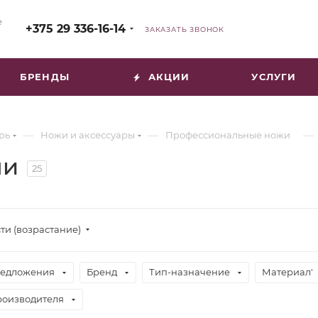
е
+375 29 336-16-14
ЗАКАЗАТЬ ЗВОНОК
БРЕНДЫ
АКЦИИ
УСЛУГИ
—
—
—
рь
Ножи и аксессуары
Профессиональные ножи
ни
25
ти (возрастание)
едложения
Бренд
Тип-назначение
Материал'
роизводителя