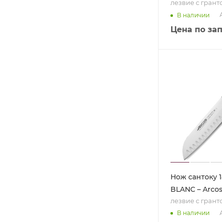
лезвие с гран
В наличии
Цена по за
Нож сантоку 1
BLANC – Arco
лезвие с гран
В наличии