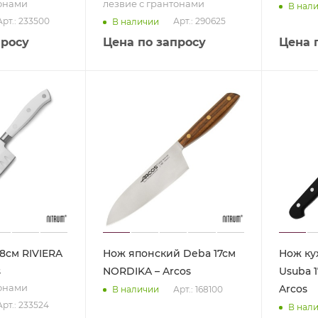
тонами
лезвие с грантонами
В нал
Арт.: 233500
Арт.: 290625
В наличии
просу
Цена по запросу
Цена 
8см RIVIERA
Нож японский Deba 17см
Нож ку
s
NORDIKA – Arcos
Usuba 1
тонами
Arcos
Арт.: 168100
В наличии
Арт.: 233524
В нал