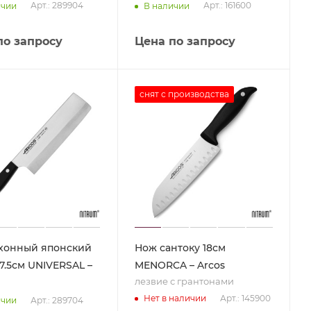
Арт.: 289904
Арт.: 161600
ичии
В наличии
по запросу
Цена по запросу
снят с производства
хонный японский
Нож сантоку 18см
7.5см UNIVERSAL –
MENORCA – Arcos
лезвие с грантонами
Арт.: 145900
Нет в наличии
Арт.: 289704
ичии