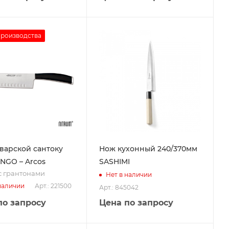
производства
варской сантоку
Нож кухонный 240/370мм
ANGO – Arcos
SASHIMI
с грантонами
Нет в наличии
Арт.: 221500
наличии
Арт.: 845042
по запросу
Цена по запросу