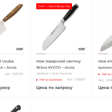
снят с производства
й Usuba
Нож поварской сантоку
Нож яп
A – Arcos
18.5см KYOTO – Arcos
кухонн
лезвие с грантонами
Арт.: 168000
Нет в 
Арт.: 178800
Нет в наличии
Арт.: 28
просу
Цена по запросу
Цена 