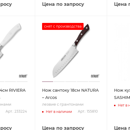
просу
Цена по запросу
Цена 
снят с производства
4см RIVIERA
Нож сантоку 18см NATURA
Нож ку
s
– Arcos
SASHIM
тонами
лезвие с грантонами
Нет в 
Арт.: 233224
Арт.: 155810
Нет в наличии
просу
Цена по запросу
Цена 