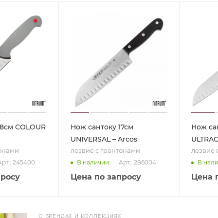
18см COLOUR
Нож сантоку 17см
Нож сан
UNIVERSAL – Arcos
ULTRA
тонами
лезвие с грантонами
лезвие 
Арт.: 245400
Арт.: 286004
В наличии
В нал
просу
Цена по запросу
Цена 
О БРЕНДАХ И КОЛЛЕКЦИЯХ