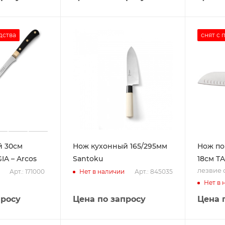
дства
снят с 
й 30см
Нож кухонный 165/295мм
Нож по
IA – Arcos
Santoku
18см T
лезвие 
Арт.: 171000
Арт.: 845035
Нет в наличии
Нет в 
просу
Цена по запросу
Цена 