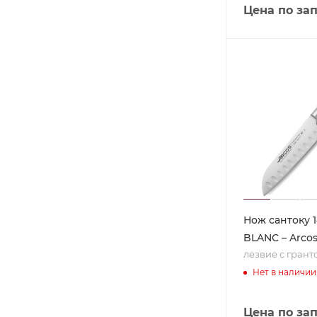
Цена по за
Нож сантоку 1
BLANC – Arco
лезвие с гран
Нет в наличии
Цена по за