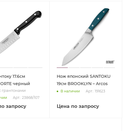
току 17.6см
Нож японский SANTOKU
CORTE черный
19см BROOKLYN – Arcos
с грантонами
Арт.: 191623
В наличии
Арт.: 23868/107
ичии
по запросу
Цена по запросу