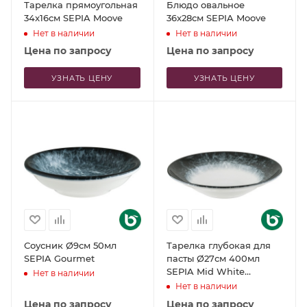
Тарелка прямоугольная
Блюдо овальное
34x16см SEPIA Moove
36x28см SEPIA Moove
Нет в наличии
Нет в наличии
Цена по запросу
Цена по запросу
УЗНАТЬ ЦЕНУ
УЗНАТЬ ЦЕНУ
Соусник Ø9см 50мл
Тарелка глубокая для
SEPIA Gourmet
пасты Ø27см 400мл
SEPIA Mid White
Нет в наличии
Gourmet
Нет в наличии
Цена по запросу
Цена по запросу