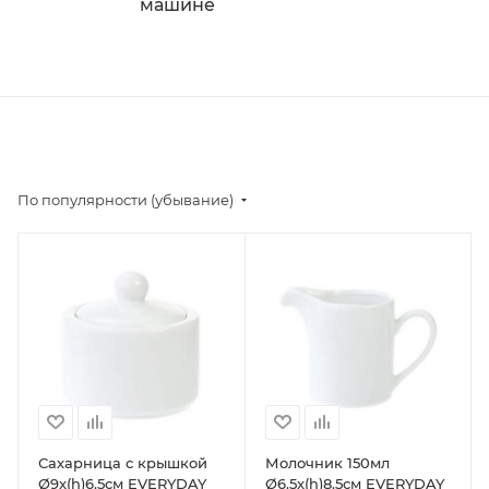
машине
По популярности (убывание)
Сахарница с крышкой
Молочник 150мл
Ø9x(h)6.5см EVERYDAY
Ø6.5x(h)8.5см EVERYDAY