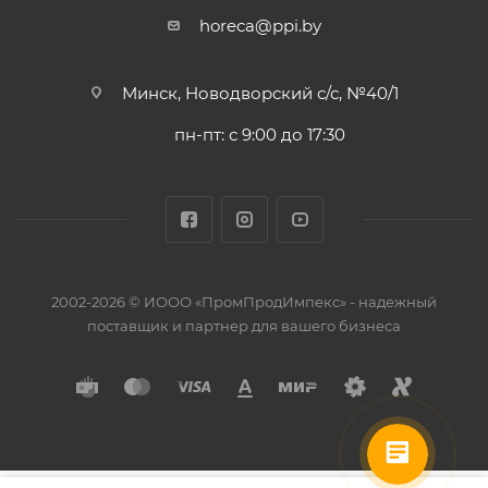
horeca@ppi.by
Минск, Новодворский с/с, №40/1
пн-пт: с 9:00 до 17:30
2002-2026 © ИООО «ПромПродИмпекс» - надежный
поставщик и партнер для вашего бизнеса