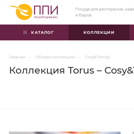
Посуда для ресторанов, каф
и баров
КАТАЛОГ
КОЛЛЕКЦИИ
—
—
Главная
Обзоры коллекций
Cosy&Trendy
Коллекция Torus – Cosy