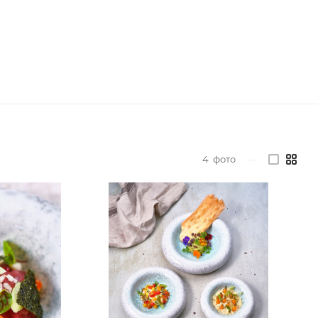
4
фото
—