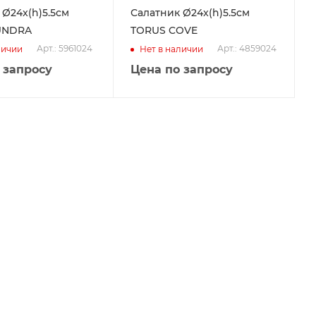
 Ø24x(h)5.5см
Салатник Ø24x(h)5.5см
UNDRA
TORUS COVE
Арт.: 5961024
Арт.: 4859024
личии
Нет в наличии
 запросу
Цена по запросу