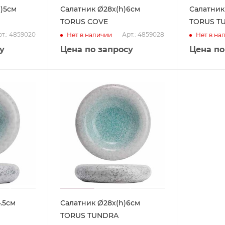
h)5см
Салатник Ø28x(h)6см
Салатник
TORUS COVE
TORUS T
т.: 4859020
Арт.: 4859028
Нет в наличии
Нет в на
у
Цена по запросу
Цена по
.5см
Салатник Ø28x(h)6см
TORUS TUNDRA