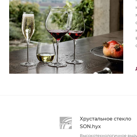
Xрустальное стекло
SON.hyx
Высокотехнологичное выд