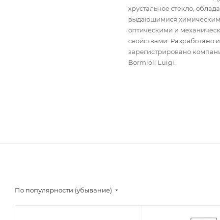
хрустальное стекло, обла
выдающимися химическим
оптическими и механичес
свойствами. Разработано и
зарегистрировано компан
Bormioli Luigi.
По популярности (убывание)