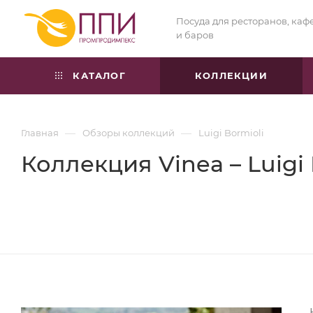
Посуда для ресторанов, каф
и баров
КАТАЛОГ
КОЛЛЕКЦИИ
—
—
Главная
Обзоры коллекций
Luigi Bormioli
Коллекция Vinea – Luigi 