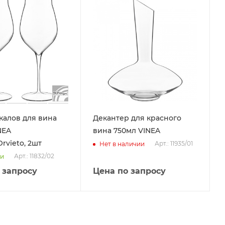
калов для вина
Декантер для красного
NEA
вина 750мл VINEA
Orvieto, 2шт
Арт.: 11935/01
Нет в наличии
Арт.: 11832/02
ии
 запросу
Цена по запросу