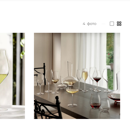
4
фото
—