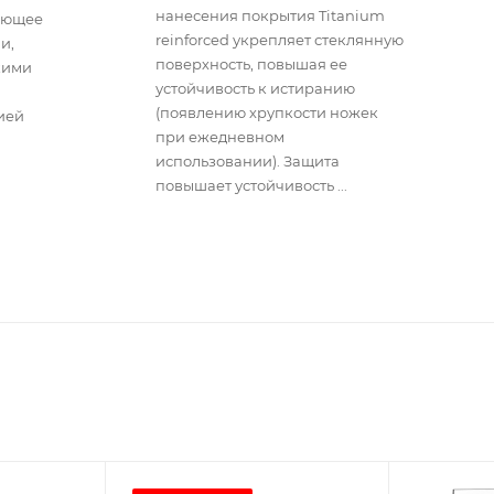
нанесения покрытия Titanium
дающее
reinforced укрепляет стеклянную
и,
поверхность, повышая ее
кими
устойчивость к истиранию
(появлению хрупкости ножек
ией
при ежедневном
использовании). Защита
повышает устойчивость ...