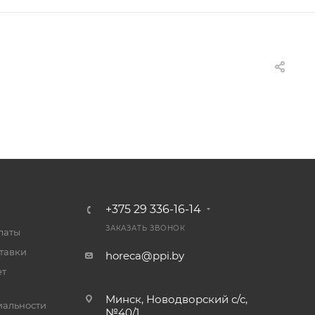
+375 29 336-16-14
ЗАКАЗАТЬ ЗВОНОК
латы
тавки
horeca@ppi.by
ет
Минск, Новодворский с/с,
альности
№40/1