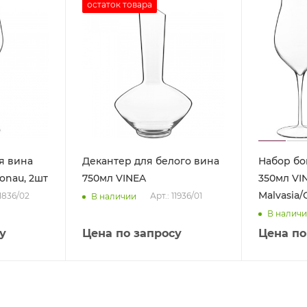
остаток товара
я вина
Декантер для белого вина
Набор бо
onau, 2шт
750мл VINEA
350мл VI
Malvasia/
11836/02
Арт.: 11936/01
В наличии
В налич
у
Цена по запросу
Цена по