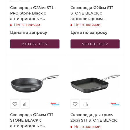
Сковорода Ø28см ST1-
Сковорода Ø26см ST1
PRO Stone Black с
STONE BLACK с
антипригарным
антипригарным
покрытием
покрытием
Нет в наличии
Нет в наличии
Цена по запросу
Цена по запросу
УЗНАТЬ ЦЕНУ
УЗНАТЬ ЦЕНУ
Сковорода Ø24см ST1
Сковорода для гриля
STONE BLACK с
26см ST1 STONE BLACK
антипригарным
Нет в наличии