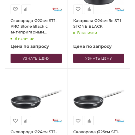
Сковорода Ø20см ST1-
Кастрюля Ø24см 5л ST1
PRO Stone Black с
STONE BLACK
антипригарным
В наличии
покрытием
В наличии
Цена по запросу
Цена по запросу
УЗНАТЬ ЦЕНУ
УЗНАТЬ ЦЕНУ
Сковорода Ø24см ST1-
Сковорода Ø26см ST1-