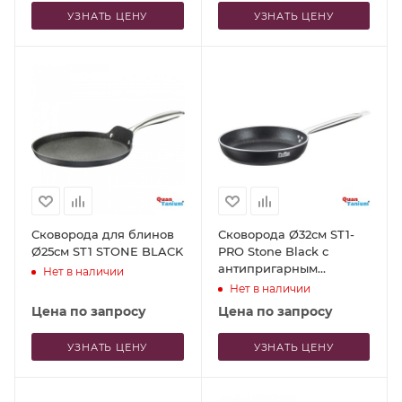
УЗНАТЬ ЦЕНУ
УЗНАТЬ ЦЕНУ
Сковорода для блинов
Сковорода Ø32см ST1-
Ø25см ST1 STONE BLACK
PRO Stone Black с
антипригарным
Нет в наличии
покрытием
Нет в наличии
Цена по запросу
Цена по запросу
УЗНАТЬ ЦЕНУ
УЗНАТЬ ЦЕНУ