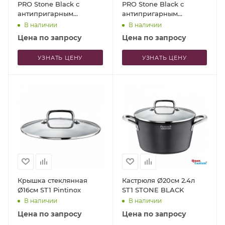
PRO Stone Black с
PRO Stone Black с
антипригарным
антипригарным
покрытием
покрытием
В наличии
В наличии
Цена по запросу
Цена по запросу
УЗНАТЬ ЦЕНУ
УЗНАТЬ ЦЕНУ
Крышка стеклянная
Кастрюля Ø20см 2.4л
Ø16см ST1 Pintinox
ST1 STONE BLACK
В наличии
В наличии
Цена по запросу
Цена по запросу