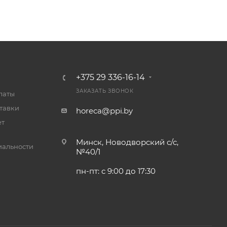
+375 29 336-16-14
ЗАКАЗАТЬ ЗВОНОК
латы
тавки
horeca@ppi.by
ет
Минск, Новодворский с/с,
альности
№40/1
пн-пт: с 9:00 до 17:30