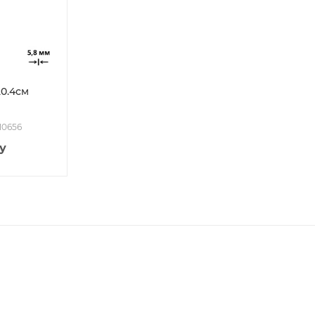
0.4см
110656
у