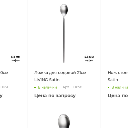
.0см
Ложка для содовой 21см
Нож стол
LIVING Satin
Satin
110651
Арт.: 110658
В наличии
В налич
у
Цена по запросу
Цена по