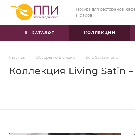
Посуда для ресторанов, каф
и баров
КАТАЛОГ
КОЛЛЕКЦИИ
—
—
Главная
Обзоры коллекций
Sola Switzerland
Коллекция Living Satin 