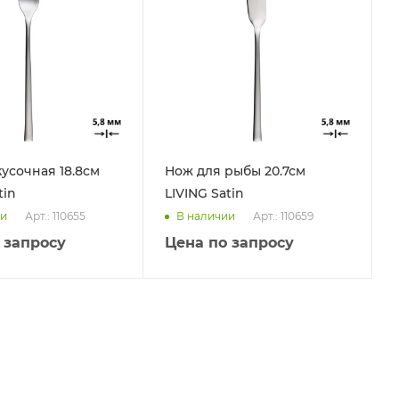
кусочная 18.8см
Нож для рыбы 20.7см
tin
LIVING Satin
Арт.: 110655
Арт.: 110659
ии
В наличии
 запросу
Цена по запросу