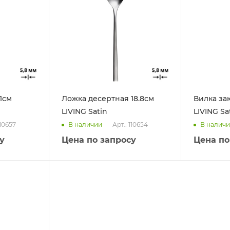
1см
Ложка десертная 18.8см
Вилка за
LIVING Satin
LIVING Sa
110657
Арт.: 110654
В наличии
В налич
у
Цена по запросу
Цена по