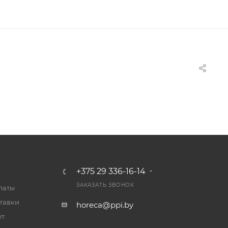
+375 29 336-16-14
ЗАКАЗАТЬ ЗВОНОК
латы
тавки
horeca@ppi.by
ет