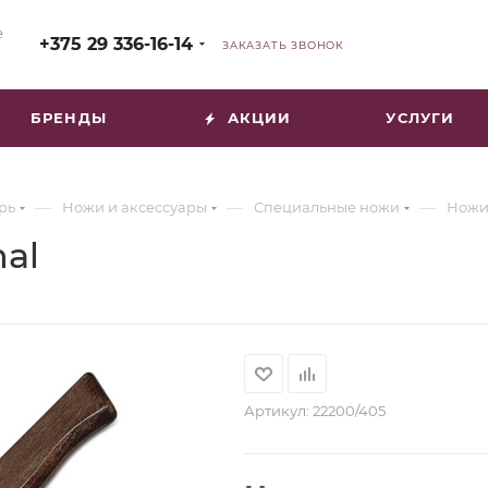
е
+375 29 336-16-14
ЗАКАЗАТЬ ЗВОНОК
БРЕНДЫ
АКЦИИ
УСЛУГИ
—
—
—
рь
Ножи и аксессуары
Специальные ножи
Ножи
nal
Артикул:
22200/405