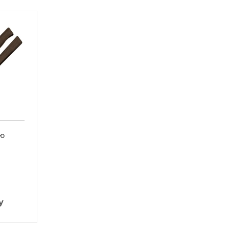
кю
и
у