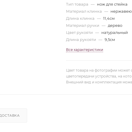
Тип товара
—
нож для стейка
Материал клинка
—
нержавею
Длина клинка
—
11,4см
Материал ручки
—
дерево
Цвет рукояти
—
натуральный
Длина рукояти
—
9,5см
Все характеристики
Цвет товара на фотографии может 
цветопередачи устройства, на кот
Внешний вид и комплектация може
ДОСТАВКА