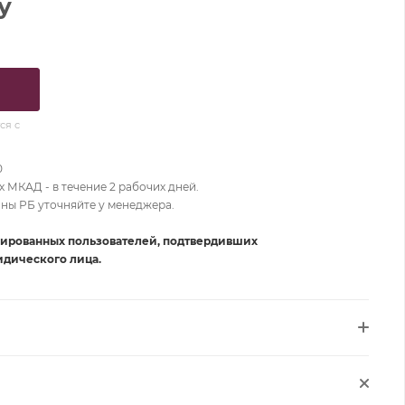
у
ся с
0
 МКАД - в течение 2 рабочих дней.
оны РБ уточняйте у менеджера.
рированных пользователей, подтвердивших
дического лица.