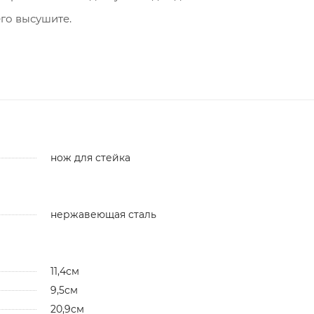
го высушите.
нож для стейка
нержавеющая сталь
11,4см
9,5см
20,9см