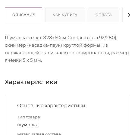
ОПИСАНИЕ
КАК КУПИТЬ
ОПЛАТА
Д
Шумовка-сетка Ø28x60см Contacto (арт.92/280),
скиммер (насадка-паук) круглой формы, из
нержавеющей стали, электрополированная, размер
ячейки 5 x 5 мм.
Характеристики
Основные характеристики
Тип товара
шумовка
Материалы в составе