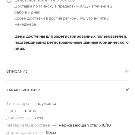
Самовывоз пон.-пятн. 9.00-17.00
Доставка по Минску в пределах МКАД - в течение 2
рабочих дней.
Сроки доставки в другие регионы РБ уточняйте у
менеджера.
Цены доступны для зарегистрированных пользователей,
подтвердивших регистрационные данные юридического
лица.
ОПИСАНИЕ
ХАРАКТЕРИСТИКИ
Тип товара
—
шумовка
Цвет
—
сталь
Диаметр
—
28см
Материалы в составе
—
нержавеющая сталь 18/10
Длина рукояти
—
60см