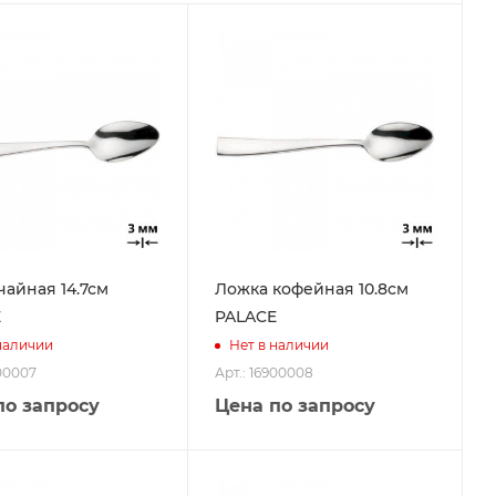
чайная 14.7см
Ложка кофейная 10.8см
E
PALACE
наличии
Нет в наличии
900007
Арт.: 16900008
по запросу
Цена по запросу