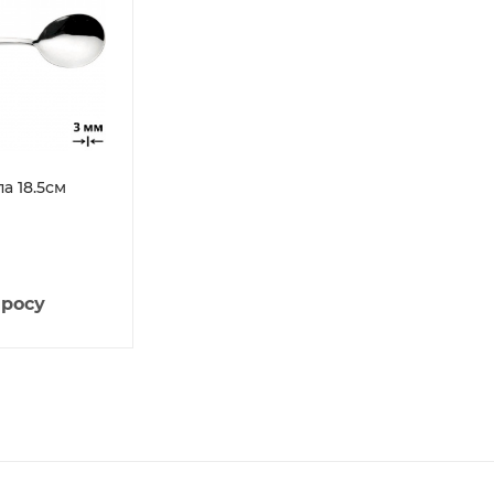
а 18.5см
просу