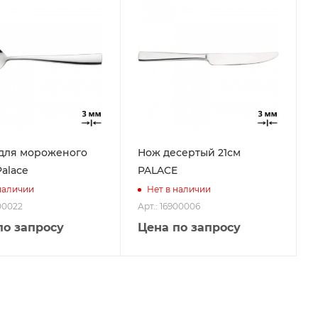
для мороженого
Нож десертый 21см
Palace
PALACE
наличии
Нет в наличии
900022
Арт.: 16900006
по запросу
Цена по запросу