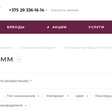
е
+375 29 336-16-14
ЗАКАЗАТЬ ЗВОНОК
БРЕНДЫ
АКЦИИ
УСЛУГИ
—
—
ировки
Столовые приборы
Столовые приборы Pintinox
3мм
9
ти (возрастание)
Тип-назначение
Материал'
Цвет
Конструк
роизводителя