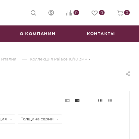
0
0
0
О КОМПАНИИ
КОНТАКТЫ
—
, Италия
Коллекция Palace 18/10 3мм
ция
Толщина серии