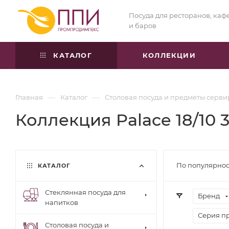
Посуда для ресторанов, каф
и баров
КАТАЛОГ
КОЛЛЕКЦИИ
—
—
Главная
Каталог
Столовая посуда и предметы серв
Коллекция Palace 18/10 
По популярнос
КАТАЛОГ
Стеклянная посуда для
Бренд
напитков
Серия п
Столовая посуда и